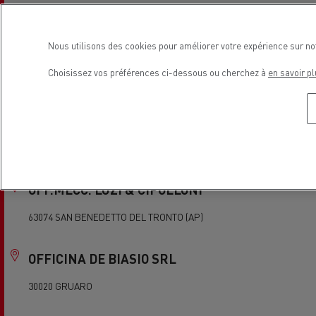
86021 BOJANO (CB)
Nous utilisons des cookies pour améliorer votre expérience sur no
O.M.V.I. SRL
Choisissez vos préférences ci-dessous ou cherchez à
en savoir pl
91025 MARSALA (TP)
O.R.ME.CA. SRL
00045 GENZANO DI ROMA (RM)
OFF.MECC. LUZI & CIPOLLONI
63074 SAN BENEDETTO DEL TRONTO (AP)
OFFICINA DE BIASIO SRL
30020 GRUARO