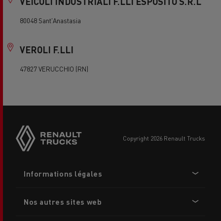
VEICOLI INDUSTRIALI F.LLI ESPOSITO S.R.L
80048 Sant'Anastasia
VEROLI F.LLI
47827 VERUCCHIO (RN)
Side
sticky
buttons
copyright 2026 Renault Trucks
Footer
Informations légales
menu
Nos autres sites web