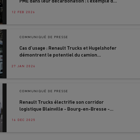
PME dans leur décarbonation : l’exemple du
groupe Murgier
12 FEB 2026
COMMUNIQUÉ DE PRESSE
Cas d’usage : Renault Trucks et Hugelshofer
Nos clients témoignent
démontrent le potentiel du camion
électrique en exploitation intensive
27 JAN 2026
COMMUNIQUÉ DE PRESSE
Renault Trucks électrifie son corridor
logistique Blainville - Bourg-en-Bresse -
Lyon avec Malherbe
16 DEC 2025
LYON
PARIS