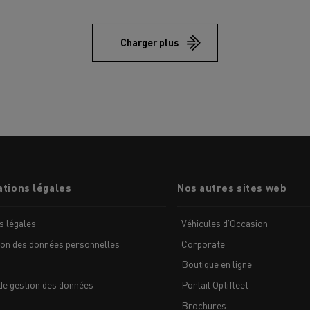
Charger plus
MION POIDS LOURD OCCASION
tions légales
Nos autres sites web
s légales
Véhicules d'Occasion
ion des données personnelles
Corporate
Boutique en ligne
de gestion des données
Portail Optifleet
Brochures