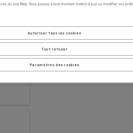
ces du site Web. Vous pouvez à tout moment mettre à jour ou modifier vos préf
chantier
T 01 RACING EVO Edition spéciale
sine
reconditionnée 01 customized
inissement
Entretien de la voirie
Autoriser tous les cookies
soires - Sécurité
Accessoires -
Optimisation
Tout refuser
Paramètres des cookies
t
Transcal