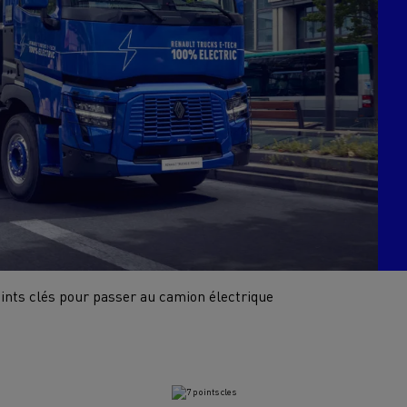
Financez
Assurez
ult Trucks E-Tech D
Wide LEC
nault Trucks Trafic Ultimate
Espace candidature
Pourquoi choisir Renau
France ?
oints clés pour passer au camion électrique
enault Trucks T
Renault Trucks T High
 la mobilité électrique
sereinement
VUL pour la construction
Camion Reconditionné en usine
pour une pleine exploitation
VUL pour la livraison