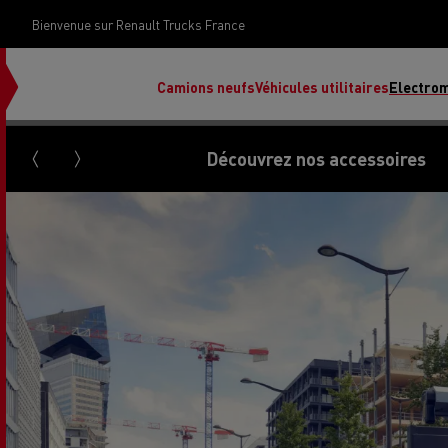
Bienvenue sur Renault Trucks France
Camions neufs
Véhicules utilitaires
Electrom
Découvrez nos accessoires
Renault Trucks Grand Lyon
Renault Trucks Provence
Camion occasion N°1
Le financement 
Rena
Used trucks by
votre camion
Renault Trucks
d’occasion par d
Renault Trucks Grand Paris
Pros
Renault Trucks Master Red
Ren
Découvrez notre gamme électrique
Nos offres
EDITION Exclusive