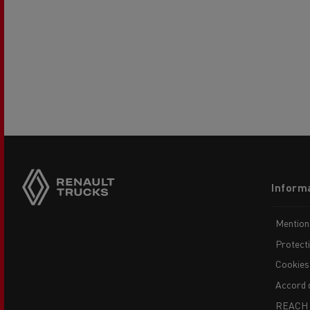
USED TRUCKS BY RENAULT
CA
Side
TRUCKS
sticky
buttons
Footer
Informa
menu
Mention
Protect
Cookies
Accord 
REACH