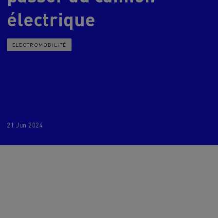
> Découvrir nos offres
électrique
Louez
ELECTROMOBILITÉ
21 Jun 2024
lt Trucks
Carrières chez Renault Trucks
France (siège)
Renault Trucks K
Renault Trucks C
VUL adapté aux entreprises du secteur
alimentaire
VUL un outil de travail bien conçu