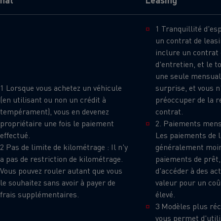
cteur T DE13 Diesel Efficiency
T X ROAD l’approche 
Infrastructures de charge
econditionné Consommation
reconditionnée u
1 Tranquillité d'espr
-10%
Benne à ordures
Travaux d'assa
un contrat de leas
ménagères
inclure un contrat 
s - Confort
Accessoires - Design
Acces
tage concurrentiel de nos
d'entretien, et le t
ons électriques
une seule mensual
1 Lorsque vous achetez un véhicule
surprise, et vous n
(en utilisant ou non un crédit à
préoccuper de la re
tempérament), vous en devenez
contrat.
propriétaire une fois le paiement
2. Paiements mens
effectué.
Les paiements de l
2 Pas de limite de kilométrage : Il n'y
généralement moin
teur occasion T P-ROAD SEMI-
NEUF
a pas de restriction de kilométrage.
paiements de prêt,
Vous pouvez rouler autant que vous
d'accéder à des act
le souhaitez sans avoir à payer de
valeur pour un co
es meilleures pratiques
Groupe Delanchy
Jacky Perreno
frais supplémentaires.
élevé.
3 Modèles plus réce
vous permet d'util