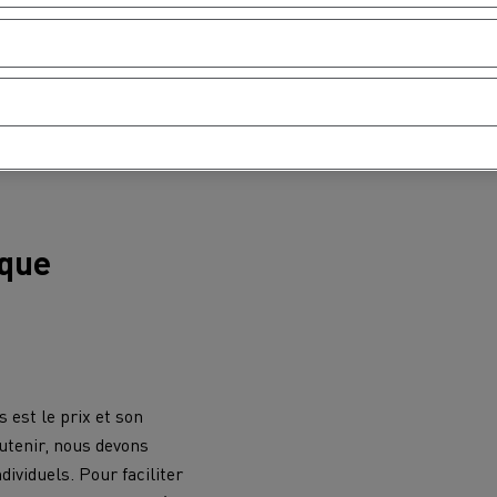
ique
 est le prix et son
utenir, nous devons
ividuels. Pour faciliter