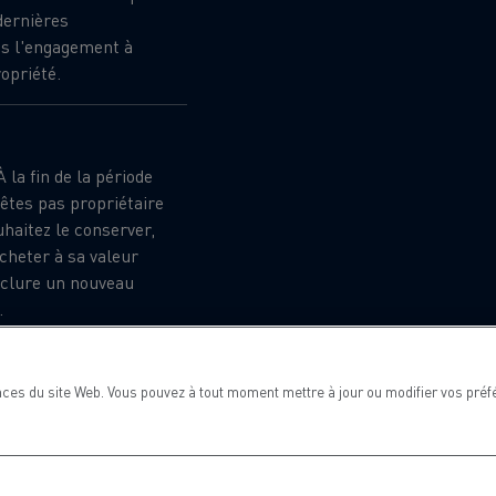
dernières
ns l'engagement à
opriété.
 la fin de la période
'êtes pas propriétaire
uhaitez le conserver,
acheter à sa valeur
onclure un nouveau
.
rage : Les contrats de
nt assortis de
tière de kilométrage,
ces du site Web. Vous pouvez à tout moment mettre à jour ou modifier vos préf
de ces limites peut
s supplémentaires.
MARSEILLE