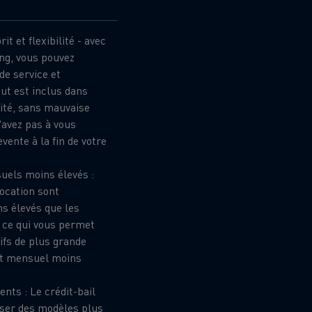
chantier
T 01 RACING EVO Edition spéciale
sine
reconditionnée 01 customized
it et flexibilité - avec
inissement
Entretien de la voirie
ing, vous pouvez
de service et
soires - Sécurité
Accessoires -
out est inclus dans
Optimisation
ité, sans mauvaise
'avez pas à vous
vente à la fin de votre
uels moins élevés :
ocation sont
s élevés que les
 ce qui vous permet
ifs de plus grande
ût mensuel moins
t
Transcal
nts : Le crédit-bail
iser des modèles plus