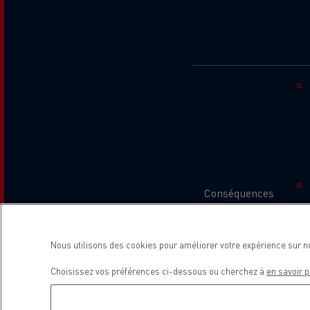
L'occasion reconditionnée à saisir
Conséquences
Nous utilisons des cookies pour améliorer votre expérience sur n
Choisissez vos préférences ci-dessous ou cherchez à
en savoir p
NOS CENTRES CAMION OCCASION