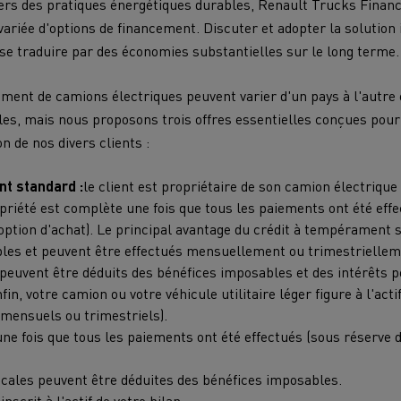
vers des pratiques énergétiques durables, Renault Trucks Financ
riée d'options de financement. Discuter et adopter la solution 
se traduire par des économies substantielles sur le long terme.
ement de camions électriques peuvent varier d'un pays à l'autre 
les, mais nous proposons trois offres essentielles conçues pour
on de nos divers clients :
t standard :
le client est propriétaire de son camion électrique à
priété est complète une fois que tous les paiements ont été eff
option d'achat). Le principal avantage du crédit à tempérament 
bles et peuvent être effectués mensuellement ou trimestriellem
peuvent être déduits des bénéfices imposables et des intérêts p
n, votre camion ou votre véhicule utilitaire léger figure à l'actif
(mensuels ou trimestriels).
une fois que tous les paiements ont été effectués (sous réserve 
scales peuvent être déduites des bénéfices imposables.
nscrit à l'actif de votre bilan.