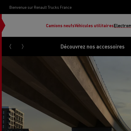
Bienvenue sur Renault Trucks France
Camions neufs
Véhicules utilitaires
Electrom
Découvrez nos accessoires
Renault Trucks Grand Lyon
Renault Trucks Provence
Camion occasion N°1
Le financement 
Rena
Used trucks by
votre camion
Renault Trucks
d’occasion par d
Renault Trucks Grand Paris
Pros
Renault Trucks Master Red
Ren
Découvrez notre gamme électrique
Nos offres
EDITION Exclusive