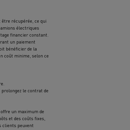
t être récupérée, ce qui
 camions électriques
ntage financier constant.
orant un paiement
oit bénéficier de la
 un coût minime, selon ce
re.
ou prolongez le contrat de
ui offre un maximum de
pôts et des coûts fixes,
s clients peuvent