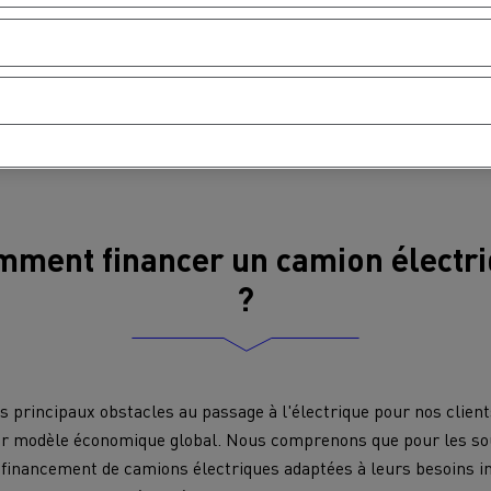
MION POIDS LOURD OCCASION
ment financer un camion électr
?
 principaux obstacles au passage à l'électrique pour nos clients
eur modèle économique global. Nous comprenons que pour les so
 financement de camions électriques adaptées à leurs besoins ind