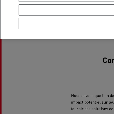
USED TRUCKS BY RENAULT
CA
TRUCKS
Com
Nous savons que l'un des
impact potentiel sur l
fournir des solutions de