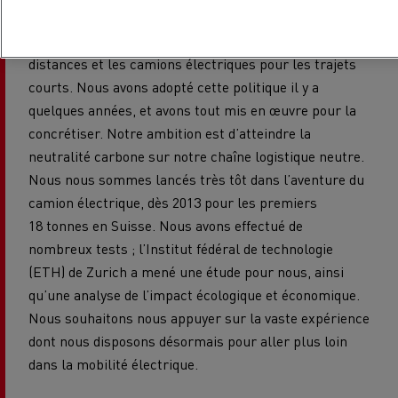
carbone, qui est lui-même un pilier de notre
programme. Nous privilégions le rail pour les longues
distances et les camions électriques pour les trajets
courts. Nous avons adopté cette politique il y a
quelques années, et avons tout mis en œuvre pour la
concrétiser. Notre ambition est d’atteindre la
neutralité carbone sur notre chaîne logistique neutre.
Nous nous sommes lancés très tôt dans l’aventure du
camion électrique, dès 2013 pour les premiers
18 tonnes en Suisse. Nous avons effectué de
nombreux tests ; l’Institut fédéral de technologie
(ETH) de Zurich a mené une étude pour nous, ainsi
qu’une analyse de l’impact écologique et économique.
Nous souhaitons nous appuyer sur la vaste expérience
dont nous disposons désormais pour aller plus loin
dans la mobilité électrique.