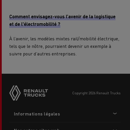
Comment envisagez-vous l’avenir de la logistique
et de l'électromobilité ?
À l’avenir, les modèles mixtes rail/mobilité électrique,
tels que le nôtre, pourraient devenir un exemple à
suivre pour d’autres entreprises.
Side
sticky
buttons
copyright 2026 Renault Trucks
Footer
Informations légales
menu