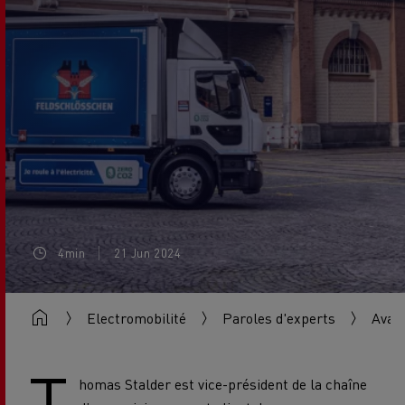
4min
21 Jun 2024
Electromobilité
Paroles d'experts
Avant
T
homas Stalder est vice-président de la chaîne