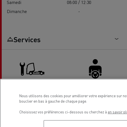
Samedi
08:00 / 12:30
Dimanche
-
Services
Camion - entretien et
Espace conducteur
Nous utilisons des cookies pour améliorer votre expérience sur no
réparation
bouclier en bas à gauche de chaque page.
Choisissez vos préférences ci-dessous ou cherchez à
en savoir pl