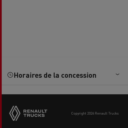
Horaires de la concession
Side
sticky
buttons
copyright 2026 Renault Trucks