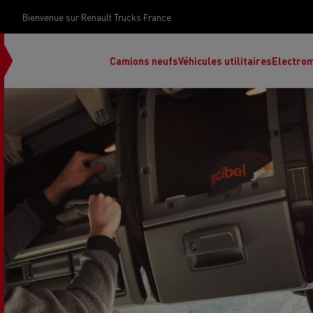
Bienvenue sur Renault Trucks France
Camions neufs
Véhicules utilitaires
Electrom
Renault Trucks Grand Lyon
Renault Trucks Provence
Camion occasion N°1
Le financement 
Rena
Used trucks by
votre camion
Renault Trucks
d’occasion par d
Renault Trucks Grand Paris
Pros
Renault Trucks Master Red
Ren
Découvrez notre gamme électrique
Nos offres
EDITION Exclusive