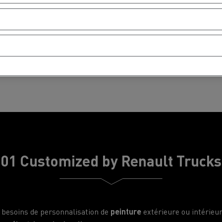
MION POIDS LOURD OCCASION
01 Customized by Renault Trucks
s besoins de personnalisation de
peinture
extérieure ou intérieur