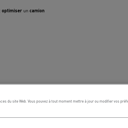
t
optimiser
un
camion
lotte
et
professionnels
ces du site Web. Vous pouvez à tout moment mettre à jour ou modifier vos préf
 spécificités des poids
MARSEILLE