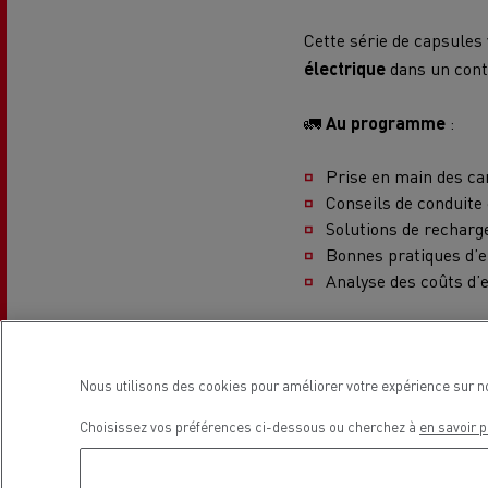
Cette série de capsule
électrique
dans un cont
🚛
Au programme
:
Prise en main des c
L'occasion reconditionnée à saisir
Conseils de conduite
Solutions de recharge
Bonnes pratiques d’e
Analyse des coûts d’e
Ces vidéos de formation
du transport
souhaitan
Nous utilisons des cookies pour améliorer votre expérience sur n
🔋
Objectif
: vous aider
Choisissez vos préférences ci-dessous ou cherchez à
en savoir p
NOS CENTRES CAMION OCCASION
lourds électriques.