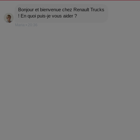
E-Tech
Bonjour et bienvenue chez Renault Trucks
! En quoi puis-je vous aider ?
Maria
•
20:36