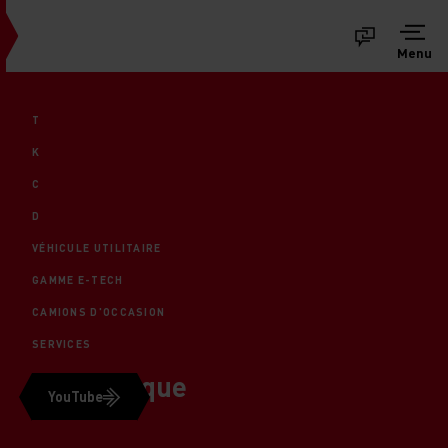
Menu
T
K
C
D
VÉHICULE UTILITAIRE
GAMME E-TECH
CAMIONS D'OCCASION
SERVICES
Vidéothèque
YouTube