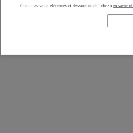
Choisissez vos préférences ci-dessous ou cherchez à
en savoir pl