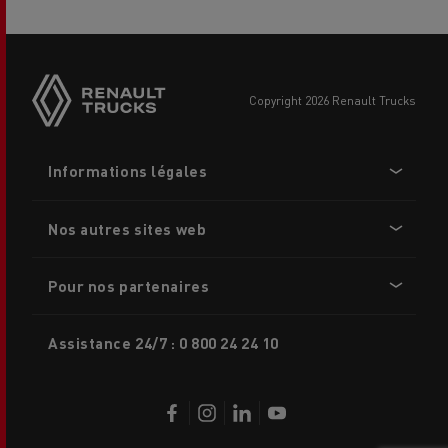
Side
sticky
buttons
copyright 2026 Renault Trucks
Footer
Informations légales
menu
Nos autres sites web
Pour nos partenaires
Assistance 24/7 : 0 800 24 24 10