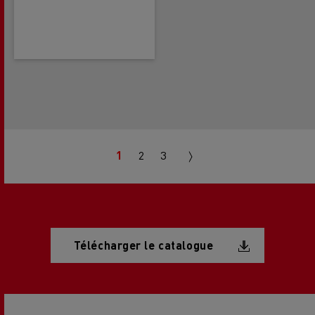
Pagination
Next
1
2
3
page
Document
Télécharger le catalogue