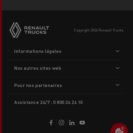
Side
sticky
buttons
copyright 2026 Renault Trucks
Footer
Informations légales
menu
Nos autres sites web
Pour nos partenaires
Assistance 24/7 : 0 800 24 24 10
1