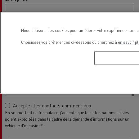
Code Postal
Nous utilisons des cookies pour améliorer votre expérience sur no
Choisissez vos préférences ci-dessous ou cherchez à
en savoir pl
Commentaire
Accepter les contacts commerciaux
En soumettant ce formulaire, j’accepte que les informations saisies
soient exploitées dans la cadre de la demande d’informations sur un
véhicule d'occasion*