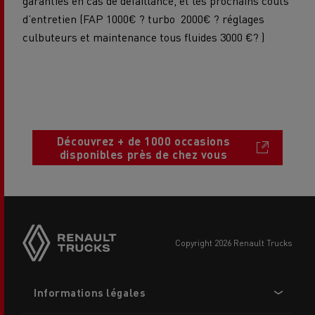
garanties en cas de défaillance, et les prochains couts
d’entretien (FAP 1000€ ? turbo 2000€ ? réglages
culbuteurs et maintenance tous fluides 3000 €? )
Découvrez + de 1000 occasions
disponibles près de chez vous
Side
sticky
buttons
copyright 2026 Renault Trucks
Footer
Informations légales
menu