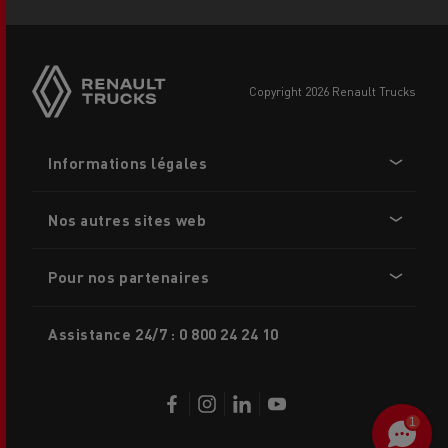
Side
sticky
buttons
copyright 2026 Renault Trucks
Footer
Informations légales
menu
Nos autres sites web
Pour nos partenaires
Assistance 24/7 : 0 800 24 24 10
1