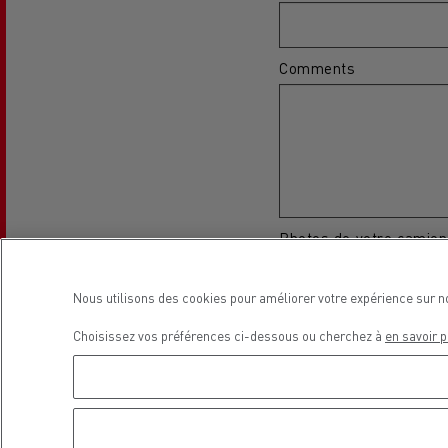
Comments
L'occasion reconditionnée à saisir
Photos de votre camion
Télécharger une ima
Nous utilisons des cookies pour améliorer votre expérience sur n
Maximum 10 files.
Choisissez vos préférences ci-dessous ou cherchez à
en savoir p
10 MB limit.
Allowed types: gif jpg jpeg pn
First name
NOS CENTRES CAMION OCCASION