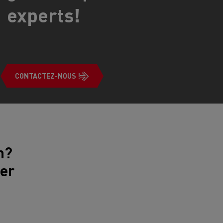
> Découvrir nos offres
experts!
Louez
CONTACTEZ-NOUS !
lt Trucks
Carrières chez Renault Trucks
France (siège)
n?
1er
Renault Trucks K
Renault Trucks C
VUL adapté aux entreprises du secteur
alimentaire
VUL un outil de travail bien conçu