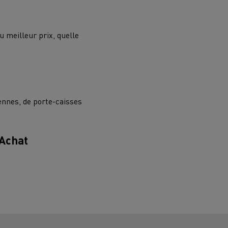
Renault Trucks van : votre allié au
 meilleur prix, quelle
quotidien
Optimiser la livraison
 HIGH SELECTION La
Tracteur T 480 B100
Offre Renault Trucks 360° 100% électrique
référence confort,
Occasion
ennes, de porte-caisses
garantie 12 mois
handises
Transport citernier
Prix d'un camion électrique
Achat
Quel est l'impact des batteries pour
l'environnement
ifique
Une collecte efficace des déchets
tériaux