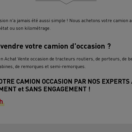
VUL pour les zones difficiles
enault Trucks D
Renault Trucks D Wide
ion n'a jamais été aussi simple ! Nous achetons votre camion au
Choisir son orientation chez
Renault Trucks
 état ou son kilométrage.
Choisir un VUL
vendre votre camion d'occasion ?
ps
7 points clés pour passer au camion
T SELECTION Le
T ACCESS, le meilleur
T
électrique
acteur d’occasion
Qualité/prix, garantie 6
Véhicules utilitaires électriques
Achat Vente occasion de tracteurs routiers, de porteurs, de b
arantie 12 mois
mois
Transport de voitures
Transport marc
Guide complet d'entretien des camions
cabines, de remorques et semi-remorques.
Brochures
électriques
OTRE CAMION OCCASION PAR NOS EXPERTS 
Financer un véhicule électrique
MENT et SANS ENGAGEMENT !
Transport minier
Transport Frigor
8h
ons
Prime CEE
Terrassement
Transport de ma
Fiabilité d'un camion électrique