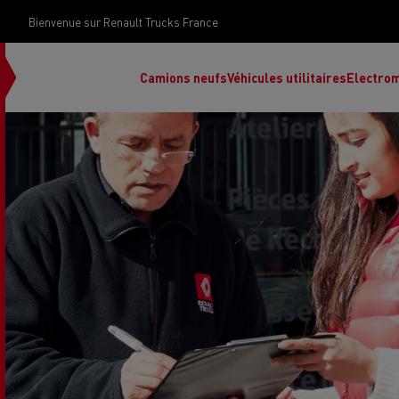
Bienvenue sur Renault Trucks France
Camions neufs
Véhicules utilitaires
Electrom
Renault Trucks Grand Lyon
Renault Trucks Provence
Camion occasion N°1
Le financement 
Rena
Used trucks by
votre camion
Renault Trucks
d’occasion par d
Renault Trucks Grand Paris
Pros
Renault Trucks Master Red
Ren
Découvrez notre gamme électrique
Nos offres
EDITION Exclusive