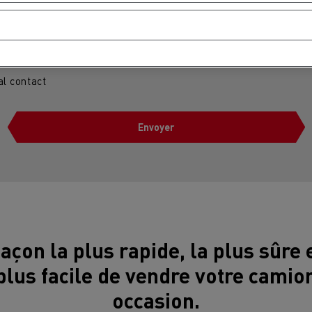
Occupation
al contact
Envoyer
MION POIDS LOURD OCCASION
façon la plus rapide, la plus sûre e
plus facile de vendre votre camio
occasion.