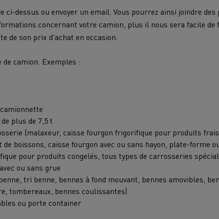
e ci-dessus ou envoyer un email. Vous pourrez ainsi joindre des
formations concernant votre camion, plus il nous sera facile de
te de son prix d'achat en occasion.
e de camion. Exemples :
u camionnette
de plus de 7,5 t
serie (malaxeur, caisse fourgon frigorifique pour produits frais
t de boissons, caisse fourgon avec ou sans hayon, plate-forme ou 
ifique pour produits congelés, tous types de carrosseries spécial
avec ou sans grue
benne, tri benne, bennes à fond mouvant, bennes amovibles, be
re, tombereaux, bennes coulissantes)
bles ou porte container