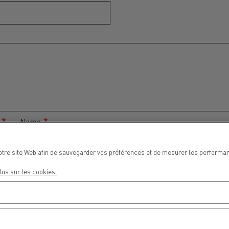
Nos clients témoignent
Name
ge
otre site Web afin de sauvegarder vos préférences et de mesurer les performan
lus sur les cookies.
g.
Email
LYON
PARIS