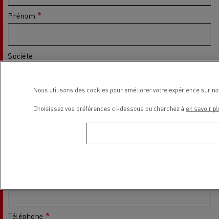
Prénom
Société
Nous utilisons des cookies pour améliorer votre expérience sur no
SIRET
Choisissez vos préférences ci-dessous ou cherchez à
en savoir pl
Ville
Code postal
Téléphone