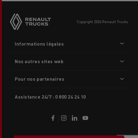
Side
sticky
buttons
copyright 2026 Renault Trucks
Footer
Informations légales
menu
Nos autres sites web
Pour nos partenaires
Assistance 24/7 : 0 800 24 24 10