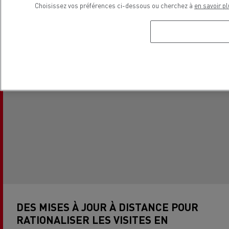
Choisissez vos préférences ci-dessous ou cherchez à
en savoir pl
DES MISES À JOUR À DISTANCE POUR
RATIONALISER LES VISITES EN