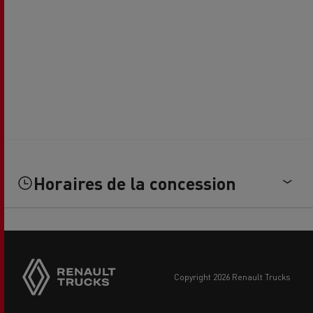
Horaires de la concession
Side
sticky
buttons
copyright 2026 Renault Trucks