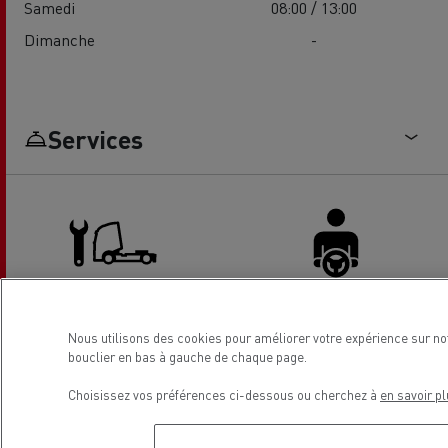
Samedi
08:00 / 13:00
Dimanche
-
Services
Camion - entretien et
Espace conducteur
Nous utilisons des cookies pour améliorer votre expérience sur no
réparation
bouclier en bas à gauche de chaque page.
Choisissez vos préférences ci-dessous ou cherchez à
en savoir pl