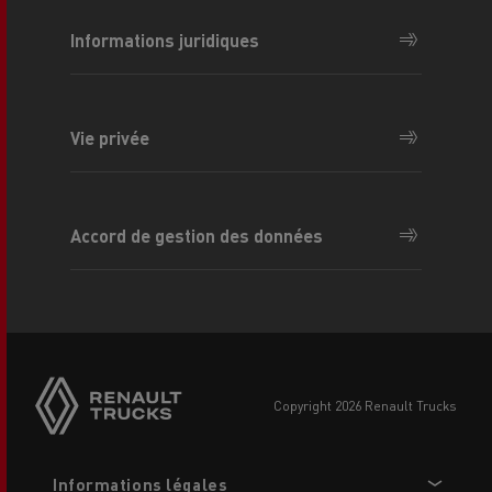
Informations juridiques
Vie privée
Accord de gestion des données
Side
sticky
buttons
copyright 2026 Renault Trucks
Footer
Informations légales
menu