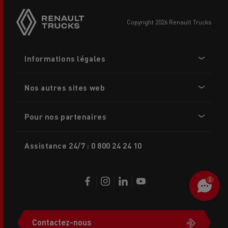
sticky
buttons
copyright 2026 Renault Trucks
Footer
Informations légales
menu
Nos autres sites web
Pour nos partenaires
Assistance 24/7 : 0 800 24 24 10
1
Contactez-nous