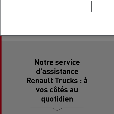
et arrière, alerte de franchissement de ligne ou encore
avertisseur d'angle mort.
Notre service
d'assistance
Renault Trucks : à
vos côtés au
quotidien