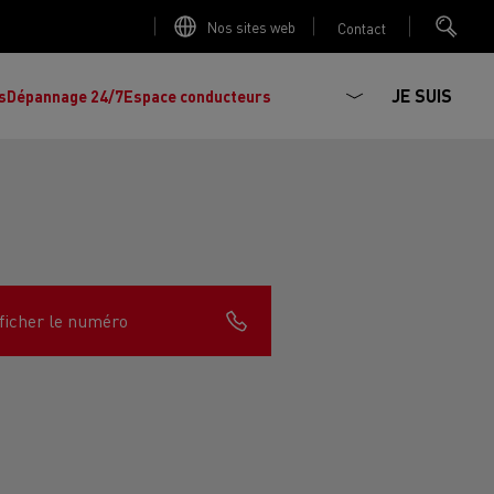
Nos sites web
Contact
JE SUIS
s
Dépannage 24/7
Espace conducteurs
La production d'électricité est-elle
Découvrez les offres de
camions et
importante ?
ficher le numéro
d'utilitaires d'occasion
, l'occasion par
Renault Trucks !
Réduire la consommation de vos camions
L'un des plus
larges choix
de modèles de
ault Trucks E-Tech D
Renault Trucks E-Tech D
tracteurs, porteurs et utilitaires d'occasion
Quelles énergies pour alimenter un camion
Wide
en Europe.
?
h Master