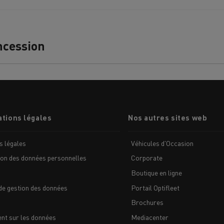
ncession
Nos clients témoignent
tions légales
Nos autres sites web
s légales
Véhicules d'Occasion
ion des données personnelles
Corporate
Boutique en ligne
de gestion des données
Portail Optifleet
Brochures
LYON
PARIS
nt sur les données
Mediacenter