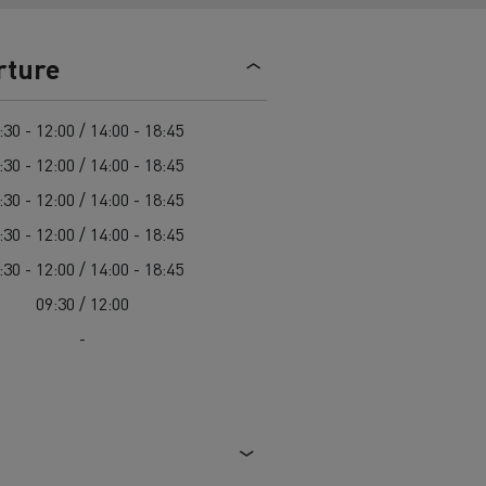
> Découvrir nos offres
Louez
rture
:30 - 12:00 / 14:00 - 18:45
:30 - 12:00 / 14:00 - 18:45
:30 - 12:00 / 14:00 - 18:45
:30 - 12:00 / 14:00 - 18:45
:30 - 12:00 / 14:00 - 18:45
lt Trucks
Carrières chez Renault Trucks
09:30 / 12:00
France (siège)
-
Renault Trucks K
Renault Trucks C
VUL adapté aux entreprises du secteur
alimentaire
VUL un outil de travail bien conçu