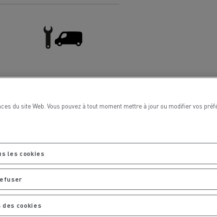
Renault Trucks van : votre allié au
quotidien
Optimiser la livraison
Entretien et Réparation VU
 HIGH SELECTION La
Tracteur T 480 B100
Offre Renault Trucks 360° 100% électrique
référence confort,
Occasion
garantie 12 mois
handises
Transport citernier
nces du site Web. Vous pouvez à tout moment mettre à jour ou modifier vos pré
Prix d'un camion électrique
Quel est l'impact des batteries pour
l'environnement
ifique
us les cookies
Une collecte efficace des déchets
refuser
tériaux
 des cookies