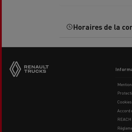
Horaires de la co
L'occasion reconditionnée à saisir
Side
sticky
buttons
Footer
Informa
menu
Mention
Protect
Cookies
Accord 
REACH
NOS CENTRES CAMION OCCASION
Règleme