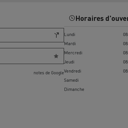
Financez
Assurez
Horaires d'ouve
Lundi
08
ult Trucks E-Tech D
Wide LEC
Mardi
08
Mercredi
08
Jeudi
08
nault Trucks Trafic Ultimate
Vendredi
08
notes de Google
Espace candidature
Pourquoi choisir Renau
Samedi
France ?
Dimanche
enault Trucks T
Renault Trucks T High
 la mobilité électrique
sereinement
VUL pour la construction
Camion Reconditionné en usine
pour une pleine exploitation
VUL pour la livraison