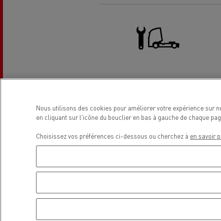
R
Carrières en concession dans
Entretenir et réparer vos camions
notre réseau
Nos solutions utilitaires
Des camions qui durent plus longtem
Camion - entretien et réparation
tr
g
Transport de lots
Nous utilisons des cookies pour améliorer votre expérience sur n
La révolution du camion
200 tracteurs routiers d’occasion
en cliquant sur l'icône du bouclier en bas à gauche de chaque pag
électrique
Customer Portal (Optifleet)
Choisissez vos préférences ci-dessous ou cherchez à
en savoir p
Transport de grumes
Solutions de financement
Optifleet
Les différents VUL
Renault Trucks répond à toutes vos questi
Localisation
Transport de béton