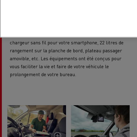
Les fourgons Renault Trucks disposent d'équipements
haut de gamme pour vous apporter un confort de
conduite lors de vos déplacements : pare-brise large,
écran de navigation 3,5" ou 4,2", climatisation,
chargeur sans fil pour votre smartphone, 22 litres de
rangement sur la planche de bord, plateau passager
amovible, etc. Les équipements ont été conçus pour
vous faciliter la vie et faire de votre véhicule le
prolongement de votre bureau.