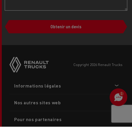
Obtenir un devis
Side
sticky
buttons
copyright 2026 Renault Trucks
Footer
Informations légales
menu
1
Nos autres sites web
Pour nos partenaires