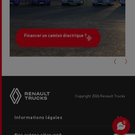
Financer un camion électrique ?
Side
sticky
buttons
copyright 2026 Renault Trucks
Footer
Informations légales
menu
1
Nos autres sites web