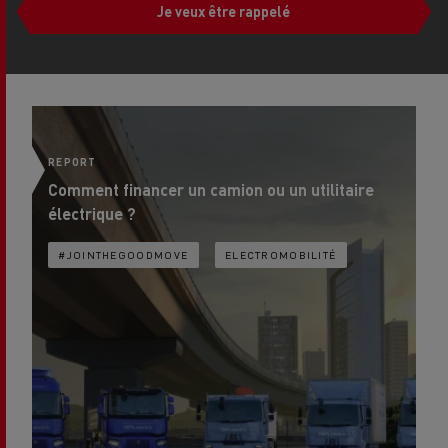
Je veux être rappelé
REPORT
SO
Comment financer un camion ou un utilitaire
Co
électrique ?
l'
#JOINTHEGOODMOVE
ELECTROMOBILITÉ