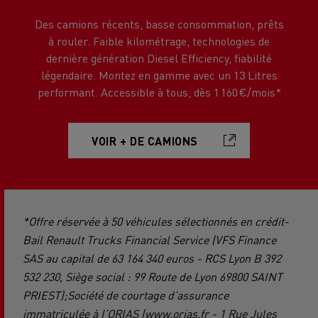
Des camions récents, basse consommation, prêts
à rouler. Faible kilométrage, technologies de
dernière génération Diesel Efficiency, fiabilité
légendaire. Montez en gamme avec un 13 Litres
performant. Accessible à tous, dès 1 160 €/mois*
VOIR + DE CAMIONS
*Offre réservée à 50 véhicules sélectionnés en crédit-
Bail Renault Trucks Financial Service (VFS Finance
SAS au capital de 63 164 340 euros - RCS Lyon B 392
532 230, Siège social : 99 Route de Lyon 69800 SAINT
PRIEST);Société de courtage d’assurance
immatriculée à I’ORIAS (www.orias.fr - 1 Rue Jules