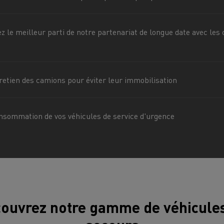
cteur T DE13 Diesel Efficiency
T X ROAD l’approche 
Infrastructures de charge
econditionné Consommation
reconditionnée u
-10%
ez le meilleur parti de notre partenariat de longue date avec les
Benne à ordures
Travaux d'assa
ménagères
s - Confort
Accessoires - Design
Acces
tage concurrentiel de nos
ons électriques
tretien des camions pour éviter leur immobilisation
nsommation de vos véhicules de service d'urgence
teur occasion T P-ROAD SEMI-
NEUF
es meilleures pratiques
Groupe Delanchy
Jacky Perreno
ouvrez notre gamme de véhicule