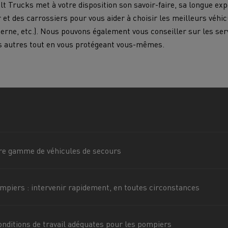
lt Trucks met à votre disposition son savoir-faire, sa longue ex
 et des carrossiers pour vous aider à choisir les meilleurs véhi
erne, etc.). Nous pouvons également vous conseiller sur les ser
VUL pour les zones difficiles
enault Trucks D
Renault Trucks D Wide
Choisir son orientation chez
es autres tout en vous protégeant vous-mêmes.
Renault Trucks
Choisir un VUL
ps
7 points clés pour passer au camion
T SELECTION Le
T ACCESS, le meilleur
T
électrique
acteur d’occasion
Qualité/prix, garantie 6
Véhicules utilitaires électriques
arantie 12 mois
mois
Transport de voitures
Transport marc
Guide complet d'entretien des camions
Brochures
électriques
Financer un véhicule électrique
re gamme de véhicules de secours
Transport minier
Transport Frigor
ons
Prime CEE
piers : intervenir rapidement, en toutes circonstances
Terrassement
Transport de ma
Fiabilité d'un camion électrique
onditions de travail adéquates pour les pompiers