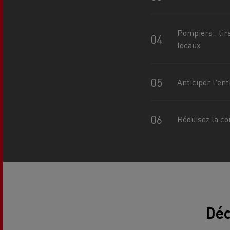
Le Camion Reconditionné en usine
Tra
pour une pleine exploitation
R
Pompiers : tir
Secours et incendie
locaux
Garanties constructeur Renault Trucks
Accessoire
Comment relever les contraintes
Avan
d'accès en ville ?
cami
Anticiper l'en
Découvrez nos accessoires
Réduisez la co
Garantie et assistance
200 Camions Porteurs Occasion
Por
Formation des conducteur routiers : L
The Good City
Déc