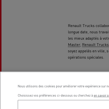
Renault Trucks collabor
longue date, nous travai
les mieux adaptés à vot
L'occasion reconditionnée à saisir
Master
,
Renault Trucks
soyez appelés en ville, 
opérations spéciales.
Nous utilisons des cookies pour améliorer votre expérience sur n
Choisissez vos préférences ci-dessous ou cherchez à
en savoir p
NOS CENTRES CAMION OCCASION