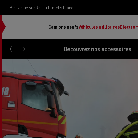
Bienvenue sur Renault Trucks France
Camions neufs
Véhicules utilitaires
Electrom
Découvrez nos accessoires
Renault Trucks Grand Lyon
Renault Trucks Provence
Camion occasion N°1
Le financement 
Rena
Used trucks by
votre camion
Renault Trucks
d’occasion par d
Renault Trucks Grand Paris
Pros
Renault Trucks Master Red
Ren
Découvrez notre gamme électrique
Nos offres
EDITION Exclusive