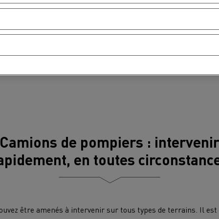
MION POIDS LOURD OCCASION
Camions de pompiers : interveni
apidement, en toutes circonstanc
uvez être amenés à intervenir sur tous types de terrains. Il est