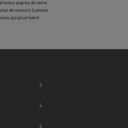
périence auprès de votre
cules de secours (camion
Renault Trucks van : votre allié au
vices qui pourraient
quotidien
Optimiser la livraison
 HIGH SELECTION La
Tracteur T 480 B100
Offre Renault Trucks 360° 100% électrique
référence confort,
Occasion
garantie 12 mois
handises
Transport citernier
Prix d'un camion électrique
Quel est l'impact des batteries pour
l'environnement
ifique
Une collecte efficace des déchets
tériaux