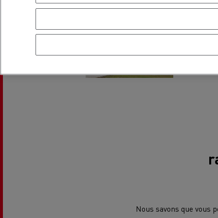
USED TRUCKS BY RENAULT
CA
TRUCKS
r
Nous savons que vous po