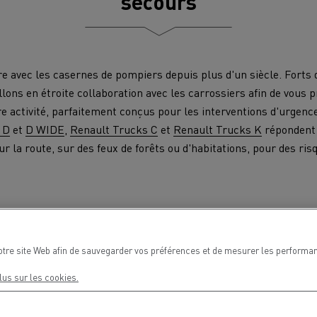
secours
e avec les casernes de pompiers depuis plus d'un siècle. Forts 
llons en étroite collaboration avec les carrossiers afin de vous 
re activité, parfaitement conçus pour les interventions d'urgen
Nos clients témoignent
 D
et
D WIDE
,
Renault Trucks C
et
Renault Trucks K
répondent 
sur la route, sur des feux de forêts ou d'habitations, pour des ris
otre site Web afin de sauvegarder vos préférences et de mesurer les performan
lus sur les cookies.
LYON
PARIS