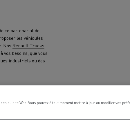
de ce partenariat de
proposer les véhicules
ce. Nos
Renault Trucks
à vos besoins, que vous
ques industriels ou des
ces du site Web. Vous pouvez à tout moment mettre à jour ou modifier vos préf
MARSEILLE