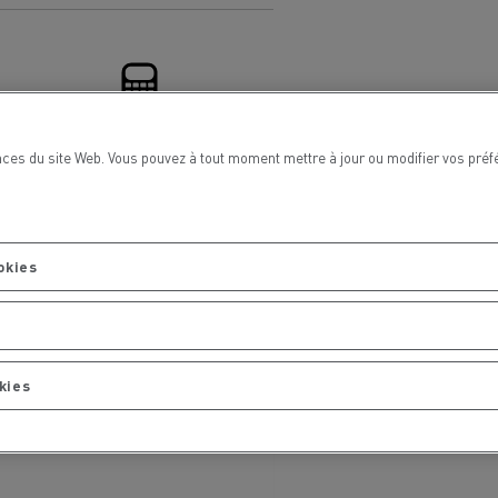
Renault Trucks van : votre allié au
quotidien
Optimiser la livraison
nces du site Web. Vous pouvez à tout moment mettre à jour ou modifier vos pré
Solutions de financement
 HIGH SELECTION La
Tracteur T 480 B100
Offre Renault Trucks 360° 100% électrique
référence confort,
Occasion
garantie 12 mois
handises
Transport citernier
Prix d'un camion électrique
okies
Quel est l'impact des batteries pour
l'environnement
ifique
kies
Une collecte efficace des déchets
tériaux