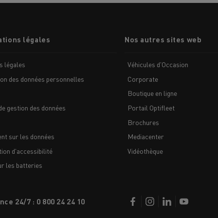
tions légales
Nos autres sites web
s légales
Véhicules d'Occasion
ion des données personnelles
Corporate
Nos clients témoignent
Boutique en ligne
de gestion des données
Portail Optifleet
Brochures
nt sur les données
Mediacenter
ion d'accessibilité
Vidéothèque
 les batteries
LYON
PARIS
nce 24/7 : 0 800 24 24 10