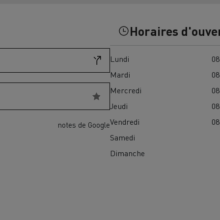
Financez
Assurez
Horaires d'ouve
Lundi
08
ult Trucks E-Tech D
Wide LEC
Mardi
08
Mercredi
08
Jeudi
08
nault Trucks Trafic Ultimate
Vendredi
08
notes de Google
Espace candidature
Pourquoi choisir Renau
Samedi
France ?
Dimanche
enault Trucks T
Renault Trucks T High
 la mobilité électrique
sereinement
VUL pour la construction
Camion Reconditionné en usine
pour une pleine exploitation
VUL pour la livraison