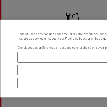
R
Carrières en concession dans
Entretenir et réparer vos camions
notre réseau
Nos solutions utilitaires
Nous utilisons des cookies pour améliorer votre expérience sur n
Des camions qui durent plus longtem
matière de cookies en cliquant sur l'icône du bouclier en bas à 
Camion - entretien et réparation
tr
Choisissez vos préférences ci-dessous ou cherchez à
en savoir p
g
Transport de lots
La révolution du camion
200 tracteurs routiers d’occasion
Localisation
électrique
Customer Portal (Optifleet)
Transport de grumes
Optifleet
Les différents VUL
Renault Trucks répond à toutes vos questi
Transport de béton