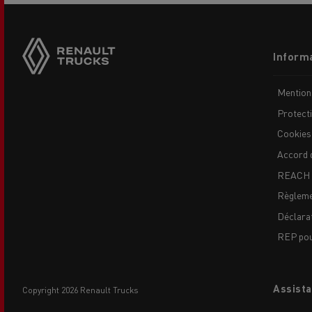
Side
sticky
buttons
Footer
Informa
menu
Mention
Protect
L'occasion reconditionnée à saisir
Cookies
Accord 
REACH
Règleme
Déclarat
REP pour
NOS CENTRES CAMION OCCASION
Assista
copyright 2026 Renault Trucks