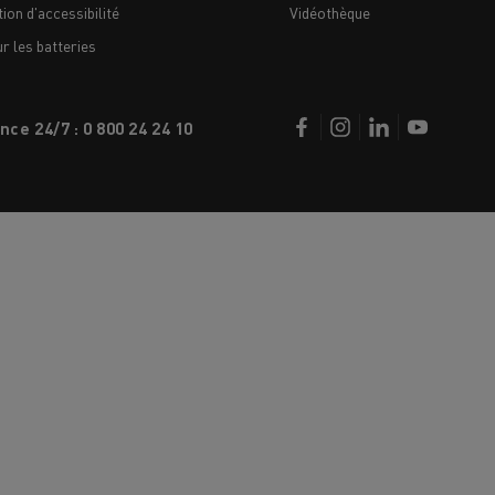
ion d'accessibilité
Vidéothèque
 les batteries
nce 24/7 : 0 800 24 24 10
Nos clients témoignent
LYON
PARIS