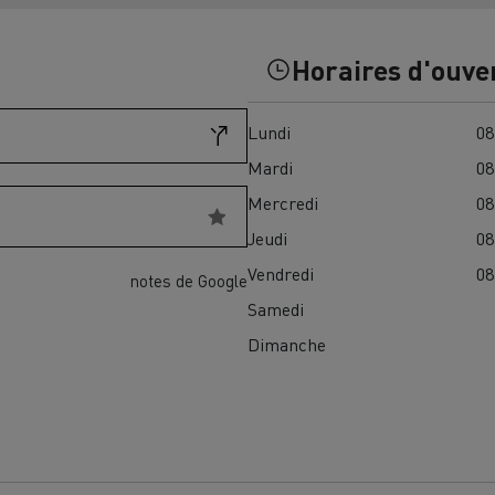
Financez
Assurez
Horaires d'ouve
Lundi
08
ult Trucks E-Tech D
Wide LEC
Mardi
08
Mercredi
08
Jeudi
08
nault Trucks Trafic Ultimate
Vendredi
08
notes de Google
Espace candidature
Pourquoi choisir Renau
Samedi
France ?
Dimanche
enault Trucks T
Renault Trucks T High
 la mobilité électrique
sereinement
VUL pour la construction
Camion Reconditionné en usine
pour une pleine exploitation
VUL pour la livraison