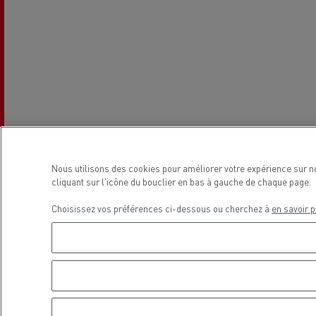
R
Carrières en concession dans
Entretenir et réparer vos camions
notre réseau
Nos solutions utilitaires
Des camions qui durent plus longtem
tr
g
Transport de lots
La révolution du camion
200 tracteurs routiers d’occasion
Nous utilisons des cookies pour améliorer votre expérience sur n
électrique
cliquant sur l'icône du bouclier en bas à gauche de chaque page.
Customer Portal (Optifleet)
Choisissez vos préférences ci-dessous ou cherchez à
en savoir p
Transport de grumes
Optifleet
Les différents VUL
Renault Trucks répond à toutes vos questi
Transport de béton