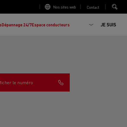
Nos sites web
Contact
JE SUIS
s
Dépannage 24/7
Espace conducteurs
La production d'électricité est-elle
Découvrez les offres de
camions et
importante ?
ficher le numéro
d'utilitaires d'occasion
, l'occasion par
Renault Trucks !
Réduire la consommation de vos camions
L'un des plus
larges choix
de modèles de
ault Trucks E-Tech D
Renault Trucks E-Tech D
tracteurs, porteurs et utilitaires d'occasion
Quelles énergies pour alimenter un camion
Wide
en Europe.
?
h Master