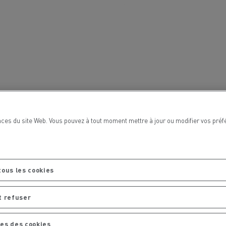
Renault Trucks van : votre allié au
quotidien
Optimiser la livraison
 HIGH SELECTION La
Tracteur T 480 B100
Offre Renault Trucks 360° 100% électrique
référence confort,
Occasion
garantie 12 mois
handises
Transport citernier
Prix d'un camion électrique
nces du site Web. Vous pouvez à tout moment mettre à jour ou modifier vos pré
Quel est l'impact des batteries pour
l'environnement
ifique
tous les cookies
Une collecte efficace des déchets
t refuser
tériaux
es des cookies