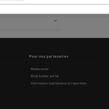
chantier
T 01 RACING EVO Edition spéciale
sine
reconditionnée 01 customized
inissement
Entretien de la voirie
soires - Sécurité
Accessoires -
Optimisation
Pour nos partenaires
Mediacenter
Body builder portal
Information maintenance et réparation
t
Transcal