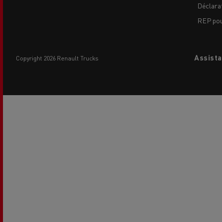
Déclarat
REP pour
Assista
copyright 2026 Renault Trucks
L'occasion reconditionnée à saisir
NOS CENTRES CAMION OCCASION