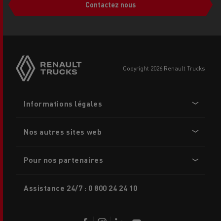
Contactez nous
Side
sticky
buttons
copyright 2026 Renault Trucks
Footer
Informations légales
menu
Nos autres sites web
Pour nos partenaires
Assistance 24/7 : 0 800 24 24 10