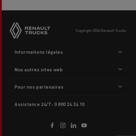
Side
sticky
buttons
copyright 2026 Renault Trucks
Footer
Informations légales
menu
Nos autres sites web
Pour nos partenaires
Assistance 24/7 : 0 800 24 24 10