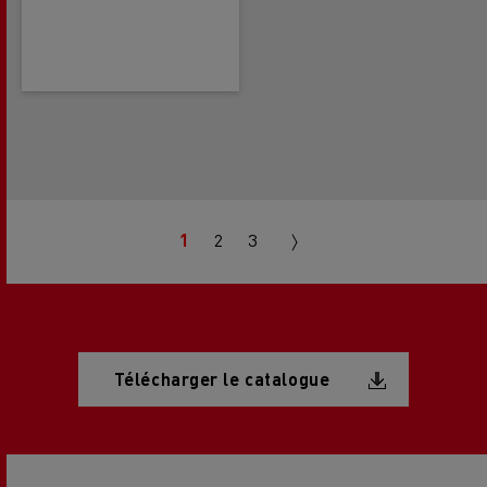
Pagination
Next
1
2
3
page
Document
Télécharger le catalogue