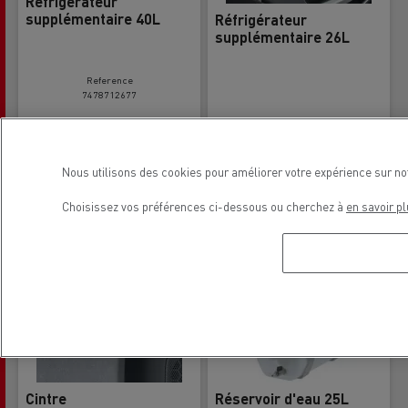
Réfrigérateur
supplémentaire 40L
Réfrigérateur
supplémentaire 26L
Reference
7478712677
Nous utilisons des cookies pour améliorer votre expérience sur no
Choisissez vos préférences ci-dessous ou cherchez à
en savoir pl
Cintre
Réservoir d'eau 25L