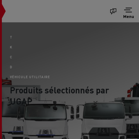
Menu
T
K
C
D
VÉHICULE UTILITAIRE
Produits sélectionnés par
UGAP