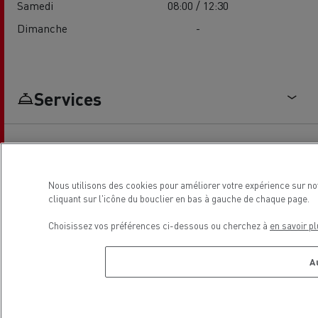
Samedi
08:00 / 12:30
Dimanche
-
Services
Nous utilisons des cookies pour améliorer votre expérience sur no
cliquant sur l'icône du bouclier en bas à gauche de chaque page.
Choisissez vos préférences ci-dessous ou cherchez à
en savoir pl
Camion - entretien et
Entretien et Réparation VU
réparation
A
Localisation