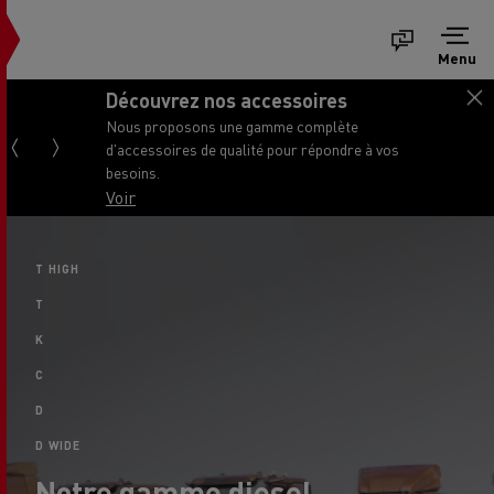
Menu
Découvrez nos accessoires
Nous proposons une gamme complète
d'accessoires de qualité pour répondre à vos
besoins.
Voir
T HIGH
T
K
C
D
D WIDE
Notre gamme diesel