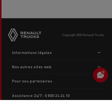
Side
sticky
buttons
copyright 2026 Renault Trucks
Footer
Informations légales
menu
Nos autres sites web
1
Pour nos partenaires
Assistance 24/7 : 0 800 24 24 10