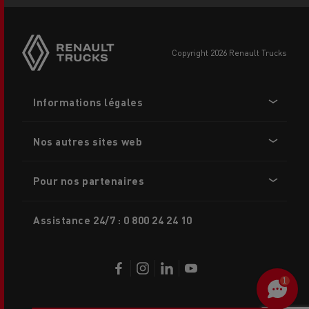
Side
sticky
buttons
copyright 2026 Renault Trucks
Footer
Informations légales
menu
Nos autres sites web
Pour nos partenaires
Assistance 24/7 : 0 800 24 24 10
1