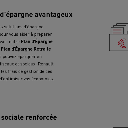
cteur T DE13 Diesel Efficiency
T X ROAD l’approche 
Infrastructures de charge
econditionné Consommation
reconditionnée u
s d’épargne avantageux
-10%
Benne à ordures
Travaux d'assa
ménagères
s solutions d’épargne
pour vous aider à préparer
s - Confort
Accessoires - Design
Acces
tage concurrentiel de nos
 Avec notre
Plan d'Épargne
ons électriques
e
Plan d'Épargne Retraite
us pouvez épargner en
fiscaux et sociaux. Renault
es frais de gestion de ces
 d’optimiser vos économies.
teur occasion T P-ROAD SEMI-
NEUF
es meilleures pratiques
Groupe Delanchy
Jacky Perreno
 sociale renforcée