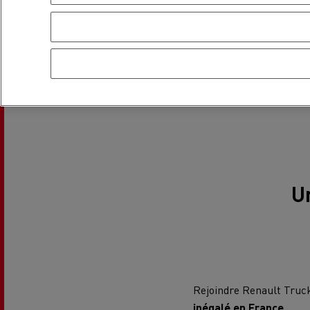
régulières sont propos
d’acquérir de nouvelles
sein de l’entreprise.
USED TRUCKS BY RENAULT
CA
TRUCKS
U
Rejoindre Renault Trucks
inégalé en France
.