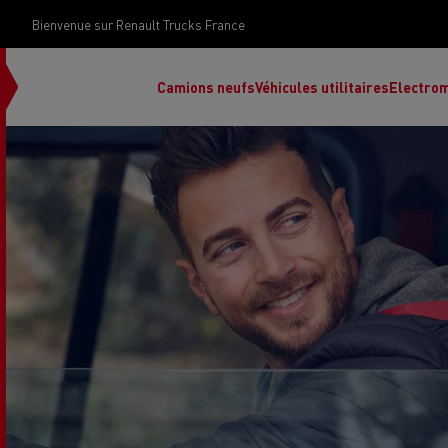
Bienvenue sur Renault Trucks France
Camions neufs
Véhicules utilitaires
Electrom
Renault Trucks Grand Lyon
Renault Trucks Provence
Camion occasion N°1
Le financement 
Rena
Used trucks by
votre camion
Renault Trucks
d’occasion par d
Renault Trucks Grand Paris
Pros
Renault Trucks Master Red
Ren
Découvrez notre gamme électrique
Nos offres
EDITION Exclusive