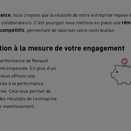
rance
, nous croyons que la réussite de notre entreprise repose 
VUL pour les zones difficiles
enault Trucks D
Renault Trucks D Wide
Choisir son orientation chez
s collaborateurs. C’est pourquoi nous mettons en place une
rému
Renault Trucks
compétitifs
, permettant de valoriser votre contribution.
Choisir un VUL
ps
ion à la mesure de votre engagement
7 points clés pour passer au camion
T SELECTION Le
T ACCESS, le meilleur
T
électrique
acteur d’occasion
Qualité/prix, garantie 6
Véhicules utilitaires électriques
performance de Renault
arantie 12 mois
mois
Transport de voitures
Transport marc
Guide complet d'entretien des camions
 récompensée. En plus d’un
Brochures
électriques
 nous offrons une
liée à la performance
Financer un véhicule électrique
Transport minier
Transport Frigor
ctive. Cela vous permet de
es résultats de l’entreprise
ons
Prime CEE
re investissement.
Terrassement
Transport de ma
Fiabilité d'un camion électrique