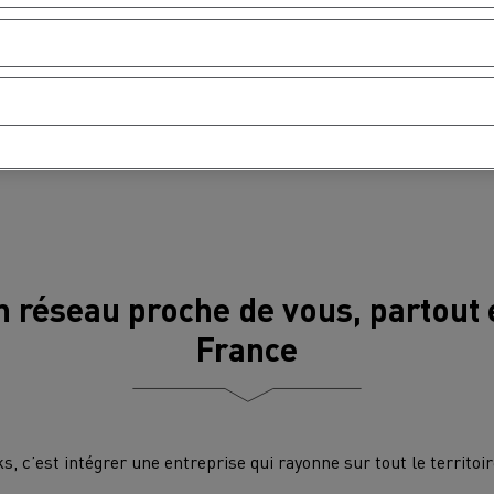
ées pour vous permettre
 compétences et d’évoluer au
MION POIDS LOURD OCCASION
n réseau proche de vous, partout 
France
, c’est intégrer une entreprise qui rayonne sur tout le territoi