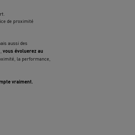
rt.
vice de proximité
ais aussi des
s,
vous évoluerez au
roximité, la performance,
compte vraiment.