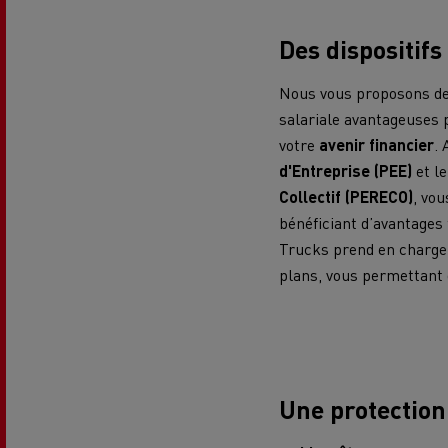
Le Camion Reconditionné en usine
Tra
pour une pleine exploitation
R
Des dispositif
Secours et incendie
Nous vous proposons de
salariale avantageuses 
Garanties constructeur Renault Trucks
Accessoire
Comment relever les contraintes
Avan
votre
avenir financier
.
d'accès en ville ?
cami
d'Entreprise (PEE)
et l
Découvrez nos accessoires
Collectif (PERECO)
, vo
bénéficiant d’avantages 
Trucks prend en charge l
plans, vous permettant
Garantie et assistance
200 Camions Porteurs Occasion
Por
Formation des conducteur routiers : L
The Good City
Une protection