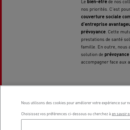
Le
bien-être
de nos col
nos priorités. C’est po
couverture sociale co
d’entreprise avantageu
prévoyance
. Cette mutu
prestations de santé sol
famille. En outre, nous
L'occasion reconditionnée à saisir
solution de
prévoyance
accompagner face aux al
Des opportuni
Nous utilisons des cookies pour améliorer votre expérience sur n
Au-delà de la rémunérat
Choisissez vos préférences ci-dessous ou cherchez à
en savoir p
NOS CENTRES CAMION OCCASION
Renault Trucks
vous of
développement profes