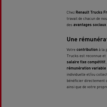
Chez
Renault Trucks F
R
Carrières en concession dans
travail de chacun de no
Entretenir et réparer vos camions
notre réseau
des
avantages sociaux 
Nos solutions utilitaires
Des camions qui durent plus longtem
Une rémunérat
tr
Votre
contribution
à la 
g
Transport de lots
La révolution du camion
200 tracteurs routiers d’occasion
Trucks est reconnue et
électrique
salaire fixe compétitif
,
Customer Portal (Optifleet)
rémunération variable
Transport de grumes
individuelle et/ou colle
bénéficier directement d
Optifleet
Les différents VUL
Renault Trucks répond à toutes vos questi
ainsi que de votre prop
Transport de béton