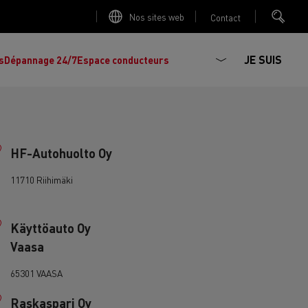
Nos sites web
Contact
JE SUIS
s
Dépannage 24/7
Espace conducteurs
HF-Autohuolto Oy
11710 Riihimäki
La production d'électricité est-elle
Découvrez les offres de
camions et
importante ?
d'utilitaires d'occasion
, l'occasion par
Käyttöauto Oy
Renault Trucks !
Réduire la consommation de vos camions
Vaasa
L'un des plus
larges choix
de modèles de
ault Trucks E-Tech D
Renault Trucks E-Tech D
tracteurs, porteurs et utilitaires d'occasion
Quelles énergies pour alimenter un camion
Wide
65301 VAASA
en Europe.
?
h Master
Raskaspari Oy