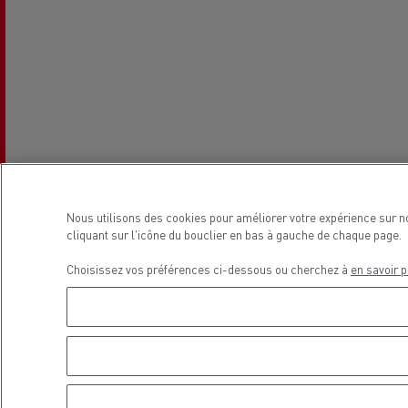
R
Carrières en concession dans
Entretenir et réparer vos camions
notre réseau
Nos solutions utilitaires
Des camions qui durent plus longtem
tr
g
Transport de lots
La révolution du camion
200 tracteurs routiers d’occasion
Nous utilisons des cookies pour améliorer votre expérience sur n
électrique
cliquant sur l'icône du bouclier en bas à gauche de chaque page.
Customer Portal (Optifleet)
Choisissez vos préférences ci-dessous ou cherchez à
en savoir p
Transport de grumes
Optifleet
Les différents VUL
Renault Trucks répond à toutes vos questi
Side
Transport de béton
sticky
buttons
Footer