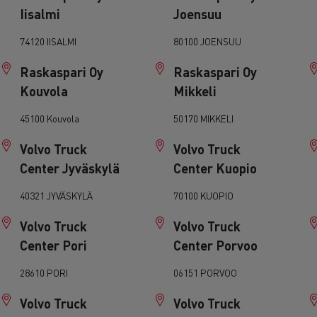
Iisalmi
Joensuu
Financez
Assurez
74120 IISALMI
80100 JOENSUU
Raskaspari Oy
Raskaspari Oy
ult Trucks E-Tech D
Kouvola
Mikkeli
Wide LEC
45100 Kouvola
50170 MIKKELI
Volvo Truck
Volvo Truck
Center Jyväskylä
Center Kuopio
nault Trucks Trafic Ultimate
Espace candidature
Pourquoi choisir Renau
40321 JYVÄSKYLÄ
70100 KUOPIO
France ?
Volvo Truck
Volvo Truck
enault Trucks T
Renault Trucks T High
 la mobilité électrique
Center Pori
Center Porvoo
sereinement
VUL pour la construction
28610 PORI
06151 PORVOO
Camion Reconditionné en usine
pour une pleine exploitation
Volvo Truck
Volvo Truck
VUL pour la livraison