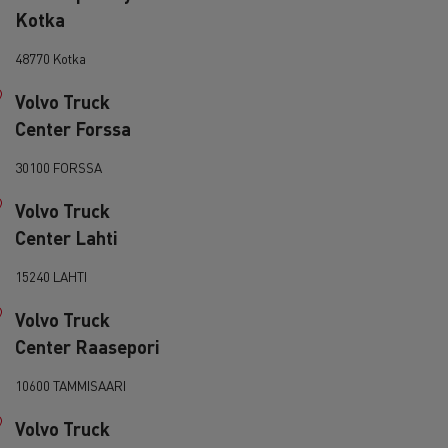
> Découvrir nos offres
Kotka
Louez
48770 Kotka
Volvo Truck
Center Forssa
30100 FORSSA
Volvo Truck
Center Lahti
lt Trucks
Carrières chez Renault Trucks
15240 LAHTI
France (siège)
Volvo Truck
Renault Trucks K
Renault Trucks C
Center Raasepori
VUL adapté aux entreprises du secteur
10600 TAMMISAARI
alimentaire
Volvo Truck
VUL un outil de travail bien conçu