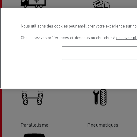
Nous utilisons des cookies pour améliorer votre expérience sur no
Frigorifique
Hydraulique
Choisissez vos préférences ci-dessous ou cherchez à
en savoir pl
Tachygraphe
Climatisation
Parallelisme
Pneumatiques