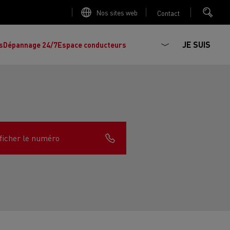
Nos sites web
Contact
JE SUIS
s
Dépannage 24/7
Espace conducteurs
ficher le numéro
La production d'électricité est-elle
Découvrez les offres de
camions et
importante ?
d'utilitaires d'occasion
, l'occasion par
Renault Trucks !
Réduire la consommation de vos camions
L'un des plus
larges choix
de modèles de
ault Trucks E-Tech D
Renault Trucks E-Tech D
tracteurs, porteurs et utilitaires d'occasion
Quelles énergies pour alimenter un camion
Wide
en Europe.
?
h Master