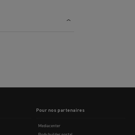
Pour nos partenaires
MARSEILLE
Mediacenter
Body builder portal