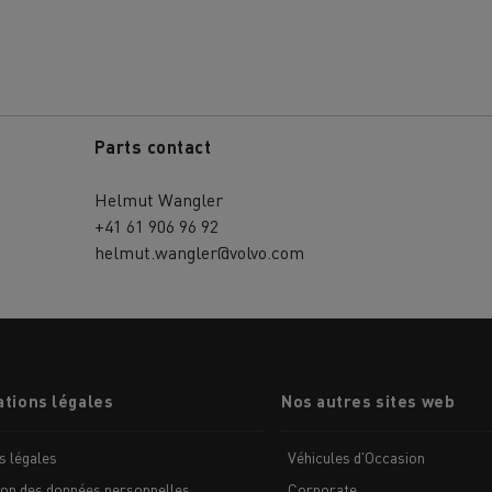
Parts contact
Nos clients témoignent
Helmut Wangler
+41 61 906 96 92
helmut.wangler@volvo.com
tions légales
Nos autres sites web
LYON
PARIS
s légales
Véhicules d'Occasion
ion des données personnelles
Corporate