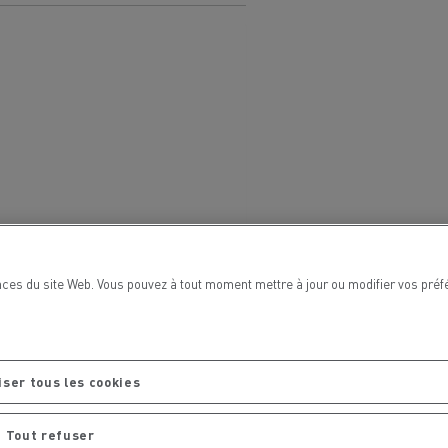
Renault Trucks van : votre allié au
quotidien
Optimiser la livraison
 HIGH SELECTION La
Tracteur T 480 B100
Offre Renault Trucks 360° 100% électrique
référence confort,
Occasion
garantie 12 mois
handises
Transport citernier
Prix d'un camion électrique
ces du site Web. Vous pouvez à tout moment mettre à jour ou modifier vos préf
Quel est l'impact des batteries pour
l'environnement
ifique
Une collecte efficace des déchets
iser tous les cookies
tériaux
Tout refuser