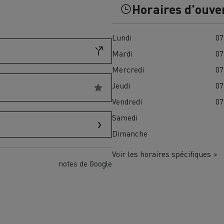
Horaires d'ouve
Financez
Assurez
Lundi
07
Mardi
07
ult Trucks E-Tech D
Mercredi
07
Wide LEC
Jeudi
07
Vendredi
07
Samedi
nault Trucks Trafic Ultimate
Dimanche
Espace candidature
Pourquoi choisir Renau
France ?
Voir les horaires spécifiques >
notes de Google
enault Trucks T
Renault Trucks T High
 la mobilité électrique
sereinement
VUL pour la construction
Camion Reconditionné en usine
pour une pleine exploitation
VUL pour la livraison