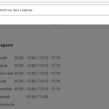
chantier
T 01 RACING EVO Edition spéciale
sine
reconditionnée 01 customized
mètres des cookies
inissement
Entretien de la voirie
soires - Sécurité
Accessoires -
Optimisation
agasin
undi
07:00 - 12:00 / 13:15 - 17:15
ardi
07:00 - 12:00 / 13:15 - 17:15
ercredi
07:00 - 12:00 / 13:15 - 17:15
eudi
07:00 - 12:00 / 13:15 - 17:15
endredi
07:00 - 12:00 / 13:15 - 17:15
t
Transcal
amedi
07:00 / 12:00
imanche
-