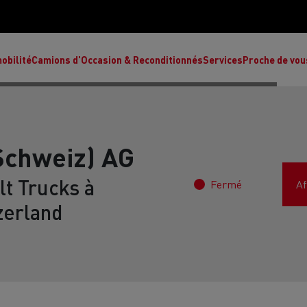
obilité
Camions d'Occasion & Reconditionnés
Services
Proche de vou
Schweiz) AG
t Trucks à
Fermé
Af
Comment choisir son camion à énergie
Nos concessions
alternative ?
zerland
Réduction des émissions de CO2
de
L’occasion garantie
Nos experts
ult Trucks E-Tech T
Renault Trucks E-Tech C
Ren
par le constructeur
achètent votre
es
camion d’occasion
L'économie circulaire
ault Trucks Master Red Edition
Renault Trucks E-Tec