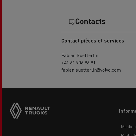
Contacts
Contact pièces et services
L'occasion reconditionnée à saisir
Fabian Suetterlin
+41 61 906 96 91
fabian.suetterlin@volvo.com
Side
sticky
buttons
Footer
Informa
menu
NOS CENTRES CAMION OCCASION
Mention
Protect