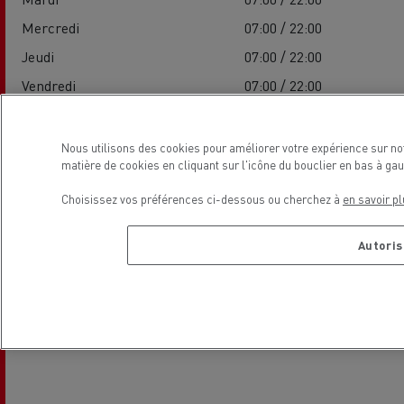
Mercredi
07:00 / 22:00
Jeudi
07:00 / 22:00
Vendredi
07:00 / 22:00
Samedi
07:00 / 15:00
Dimanche
-
Nous utilisons des cookies pour améliorer votre expérience sur no
matière de cookies en cliquant sur l'icône du bouclier en bas à g
Choisissez vos préférences ci-dessous ou cherchez à
en savoir pl
Localisation
Autoris