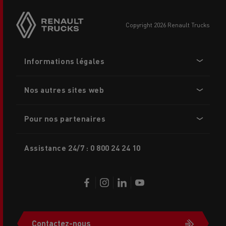
sticky
buttons
copyright 2026 Renault Trucks
Footer
Informations légales
menu
Nos autres sites web
Pour nos partenaires
Assistance 24/7 : 0 800 24 24 10
Contactez-nous