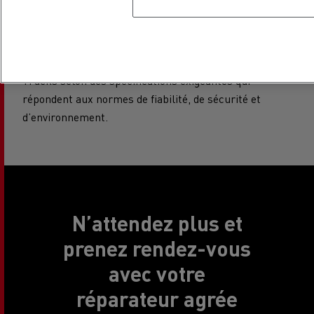
véhicule pour offrir des performances optimales.
Toutes nos pièces d’origine sont spécifiquement
conçues et homologuées pour les gammes Renault
Trucks selon des spécifications exigeantes qui
répondent aux normes de fiabilité, de sécurité et
d’environnement.
N’attendez plus et
prenez rendez-vous
avec votre
réparateur agrée