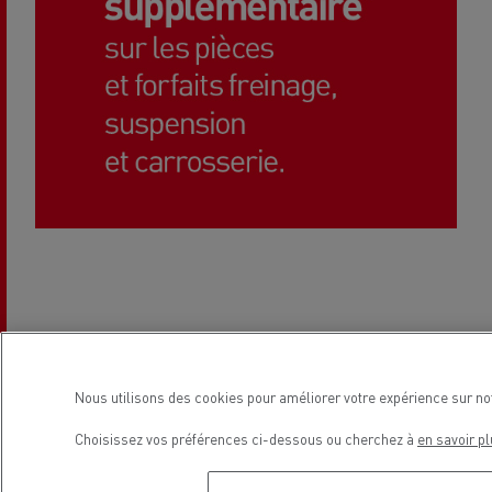
Nous utilisons des cookies pour améliorer votre expérience sur no
Faites confiance aux pièces certifiées d’origine Renault
Choisissez vos préférences ci-dessous ou cherchez à
en savoir pl
Trucks qui fonctionnent en parfaite harmonie les unes
avec les autres, et préservent l’intégrité de votre