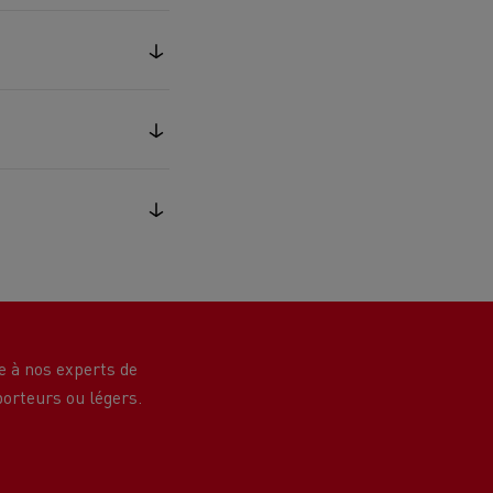
Renault Trucks van : votre allié au
quotidien
Optimiser la livraison
 HIGH SELECTION La
Tracteur T 480 B100
Offre Renault Trucks 360° 100% électrique
référence confort,
Occasion
garantie 12 mois
handises
Transport citernier
Prix d'un camion électrique
Quel est l'impact des batteries pour
l'environnement
ifique
e à nos experts de
Une collecte efficace des déchets
orteurs ou légers.
tériaux