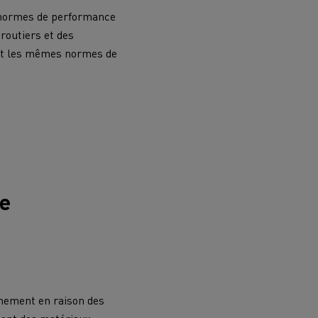
s normes de performance
routiers et des
ent les mêmes normes de
.
ne
nnement en raison des