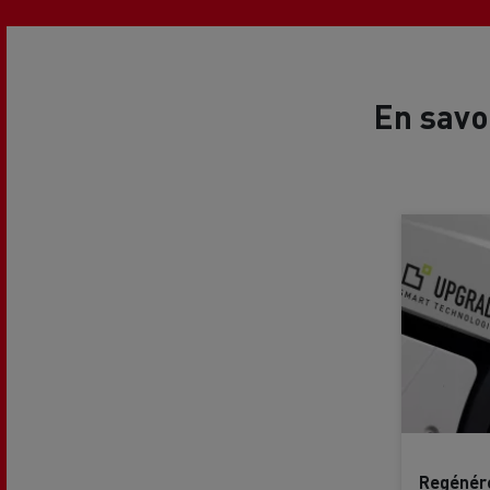
Le Camion Reconditionné en usine
Tra
pour une pleine exploitation
R
Secours et incendie
En savo
Garanties constructeur Renault Trucks
Accessoire
Comment relever les contraintes
Avan
d'accès en ville ?
cami
Découvrez nos accessoires
Garantie et assistance
200 Camions Porteurs Occasion
Por
Formation des conducteur routiers : L
The Good City
Regénére