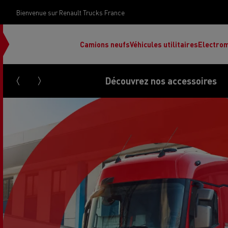
Bienvenue sur Renault Trucks France
Camions neufs
Véhicules utilitaires
Electrom
Découvrez nos accessoires
Renault Trucks Grand Lyon
Renault Trucks Provence
Camion occasion N°1
Le financement 
Rena
Used trucks by
votre camion
Renault Trucks
d’occasion par d
Renault Trucks Grand Paris
Pros
Renault Trucks Master Red
Ren
Découvrez notre gamme électrique
Nos offres
EDITION Exclusive