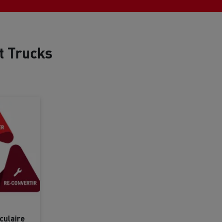
chantier
T 01 RACING EVO Edition spéciale
sine
reconditionnée 01 customized
inissement
Entretien de la voirie
t Trucks
soires - Sécurité
Accessoires -
Optimisation
t
Transcal
culaire