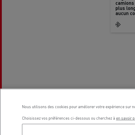
camions 
plus lo
aucun c
L'occasion reconditionnée à saisir
Réu
Nous utilisons des cookies pour améliorer votre expérience sur n
Choisissez vos préférences ci-dessous ou cherchez à
en savoir p
NOS CENTRES CAMION OCCASION