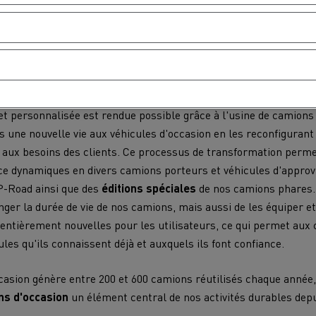
 un modèle d'économie circulaire pour assurer une production d
our, de recyclage et de réutilisation. La
réutilisation
prolonge la
le et tire parti de la durabilité de nos produits en leur donnan
t personnalisée est rendue possible grâce à l'usine de camions
 une nouvelle vie aux véhicules d'occasion en les reconfiguran
MION POIDS LOURD OCCASION
aux besoins des clients. Ce processus de transformation perme
ce dynamiques en divers camions porteurs et véhicules d'appro
P-Road ainsi que des
éditions spéciales
de nos camions phares.
ger la durée de vie de nos camions, mais aussi de les équiper et
s entièrement nouvelles pour les utilisateurs, ce qui permet aux c
ules qu'ils connaissent déjà et auxquels ils font confiance.
asion génère entre 200 et 600 camions réutilisés chaque année, c
ns d'occasion
un élément central de nos activités durables depu