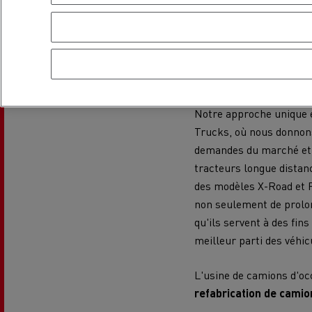
Renault Trucks a adopté
processus fiables de ret
le plus longtemps possib
troisième vie.
Notre approche unique e
Trucks, où nous donnons
USED TRUCKS BY RENAULT
CA
demandes du marché et 
TRUCKS
tracteurs longue distan
des modèles X-Road et 
non seulement de prolon
qu'ils servent à des fin
meilleur parti des véhic
L'usine de camions d'occ
refabrication de camio