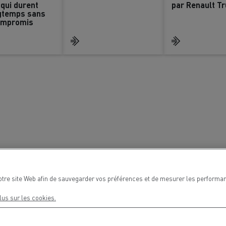
qui durent
par Renault T
ngtemps sans
ompromis
Nos clients témoignent
tiliser : prolonger la durée de vi
otre site Web afin de sauvegarder vos préférences et de mesurer les performan
nos camions
lus sur les cookies.
LYON
PARIS