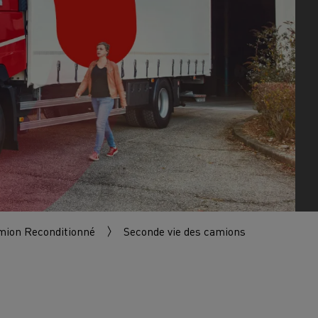
Financez
Assurez
ult Trucks E-Tech D
Wide LEC
nault Trucks Trafic Ultimate
Espace candidature
Pourquoi choisir Renau
France ?
mion Reconditionné
Seconde vie des camions
enault Trucks T
Renault Trucks T High
 la mobilité électrique
sereinement
VUL pour la construction
Camion Reconditionné en usine
pour une pleine exploitation
VUL pour la livraison