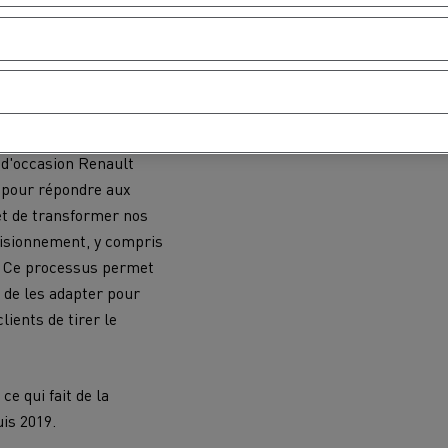
urable en utilisant des
 valeur de nos camions
t une deuxième, voire une
 d'occasion Renault
t pour répondre aux
t de transformer nos
visionnement, y compris
 Ce processus permet
 de les adapter pour
lients de tirer le
e qui fait de la
is 2019.