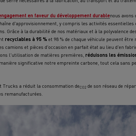
 de serre nécessaires à la fabrication, au transport et au trait
engagement en faveur du développement durable
nous avons 
haîne d'approvisionnement, y compris les activités essentielles
s. Grâce à la durabilité de nos matériaux et à la polyvalence de
ont
recyclables à 95 %
et 98 % de chaque véhicule peuvent être 
es camions et pièces d'occasion en parfait état au lieu d'en fab
ns l'utilisation de matières premières,
réduisons les émission
anière significative notre empreinte carbone, tout cela sans pe
t Trucks a réduit la consommation de
de son réseau de répar
CO2
ces remanufacturées.