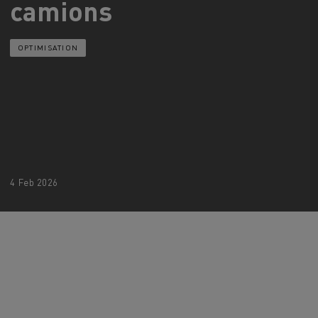
camions
> Découvrir nos offres
Louez
OPTIMISATION
4 Feb 2026
lt Trucks
Carrières chez Renault Trucks
France (siège)
Renault Trucks K
Renault Trucks C
VUL adapté aux entreprises du secteur
alimentaire
VUL un outil de travail bien conçu