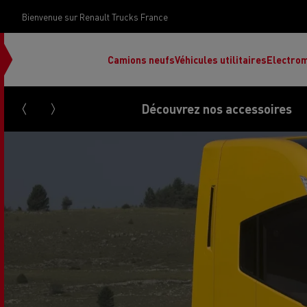
Bienvenue sur Renault Trucks France
Camions neufs
Véhicules utilitaires
Electrom
Découvrez nos accessoires
Renault Trucks Grand Lyon
Renault Trucks Provence
Camion occasion N°1
Le financement 
Rena
Used trucks by
votre camion
Renault Trucks
d’occasion par d
Renault Trucks Grand Paris
Pros
Renault Trucks Master Red
Ren
Découvrez notre gamme électrique
Nos offres
EDITION Exclusive