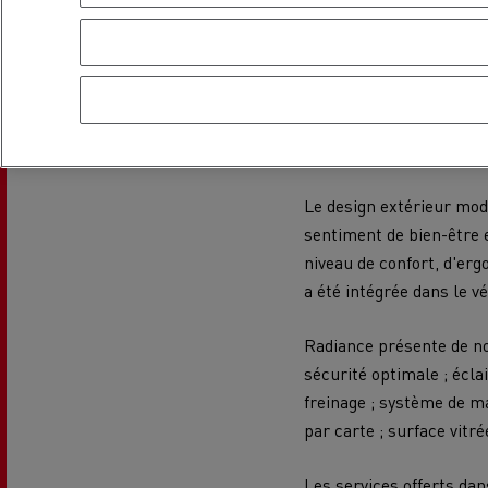
En 2004, Renault Truc
confort
et la
sécur
transport
Le design extérieur mod
USED TRUCKS BY RENAULT
CA
sentiment de bien-être e
TRUCKS
niveau de confort, d'erg
a été intégrée dans le vé
Radiance présente de n
sécurité optimale ; écla
freinage ; système de m
par carte ; surface vitré
Les services offerts dan