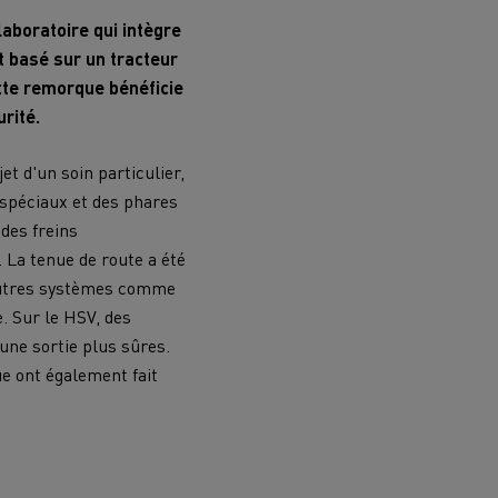
chantier
T 01 RACING EVO Edition spéciale
laboratoire qui intègre
sine
reconditionnée 01 customized
t basé sur un tracteur
inissement
Entretien de la voirie
tte remorque bénéficie
rité.
soires - Sécurité
Accessoires -
Optimisation
et d'un soin particulier,
 spéciaux et des phares
des freins
 La tenue de route a été
 autres systèmes comme
. Sur le HSV, des
une sortie plus sûres.
ue ont également fait
t
Transcal