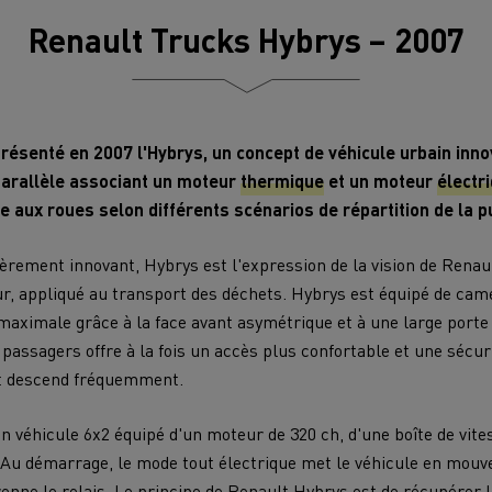
Renault Trucks Hybrys – 2007
résenté en 2007 l'Hybrys, un concept de véhicule urbain innov
arallèle associant un moteur
thermique
et un moteur
électr
e aux roues selon différents scénarios de répartition de la p
ièrement innovant, Hybrys est l'expression de la vision de Renau
ur, appliqué au transport des déchets. Hybrys est équipé de camé
st maximale grâce à la face avant asymétrique et à une large port
 passagers offre à la fois un accès plus confortable et une sécu
et descend fréquemment.
n véhicule 6x2 équipé d'un moteur de 320 ch, d'une boîte de vit
 Au démarrage, le mode tout électrique met le véhicule en mouv
nne le relais. Le principe de Renault Hybrys est de récupérer l'