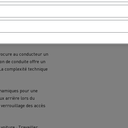
s à long terme pour le
 des entreprises de
réflexion.
procure au conducteur un
ion de conduite offre un
 La complexité technique
ynamiques pour une
ux arrière lors du
 verrouillage des accès
oiture ; Travailler