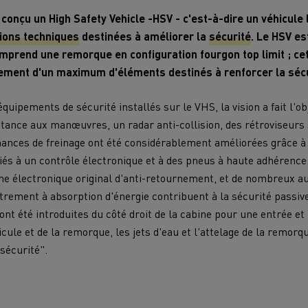
cteur T DE13 Diesel Efficiency
T X ROAD l’approche 
a conçu un High Safety Vehicle -HSV - c'est-à-dire un véhicule 
Infrastructures de charge
econditionné Consommation
reconditionnée u
ions techniques
destinées à améliorer la
sécurité
. Le HSV es
-10%
Benne à ordures
Travaux d'assa
prend une remorque en configuration fourgon top limit ; ce
ménagères
ement d'un maximum d'éléments destinés à renforcer la sécu
s - Confort
Accessoires - Design
Acces
tage concurrentiel de nos
ons électriques
uipements de sécurité installés sur le VHS, la vision a fait l'obj
tance aux manœuvres, un radar anti-collision, des rétroviseurs
ances de freinage ont été considérablement améliorées grâce à 
és à un contrôle électronique et à des pneus à haute adhérence.
me électronique original d'anti-retournement, et de nombreux
trement à absorption d'énergie contribuent à la sécurité passive
teur occasion T P-ROAD SEMI-
t été introduites du côté droit de la cabine pour une entrée et 
NEUF
hicule et de la remorque, les jets d'eau et l'attelage de la remorq
"sécurité".
es meilleures pratiques
Groupe Delanchy
Jacky Perreno