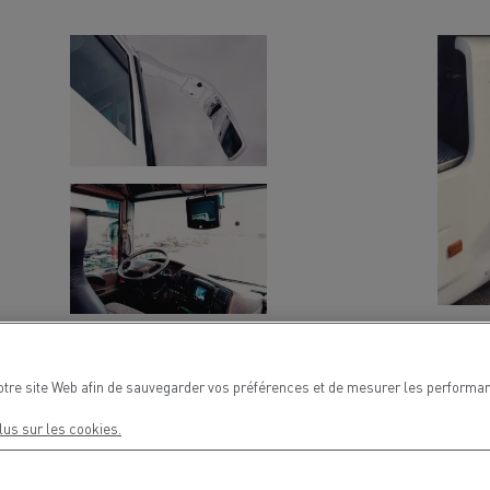
Nos clients témoignent
otre site Web afin de sauvegarder vos préférences et de mesurer les performan
lus sur les cookies.
LYON
PARIS
Radiance, Le camion de rêve - 200