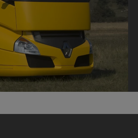
Financez
Assurez
ult Trucks E-Tech D
Wide LEC
nault Trucks Trafic Ultimate
Espace candidature
Pourquoi choisir Renau
France ?
enault Trucks T
Renault Trucks T High
 la mobilité électrique
sereinement
VUL pour la construction
Camion Reconditionné en usine
pour une pleine exploitation
VUL pour la livraison