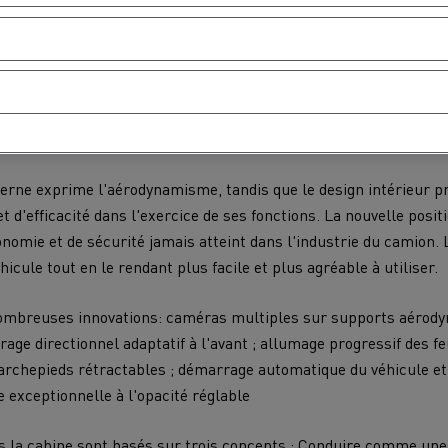
ks a imaginé un camion de rêve, préfigurant des perspective
ité
des conducteurs ainsi que pour la productivité et l'image
 longue distance. L'innovation stylistique a été au cœur de la 
erne exprime l'aérodynamisme, tandis que le design intérieur 
MION POIDS LOURD OCCASION
t d'efficacité dans l'exercice de ses fonctions. La nouvelle posit
onomie et de sécurité jamais atteint dans l'industrie du camion.
hicule tout en le rendant plus facile et plus agréable à utiliser.
ombreuses innovations: caméras multiples sur supports aérod
irage directionnel adaptatif à l'avant ; allumage progressif des fe
archepieds rétractables ; démarrage automatique du véhicule et
e exceptionnelle à l'opacité réglable
s la cabine sont basés sur trois concepts : Conduire comme une v