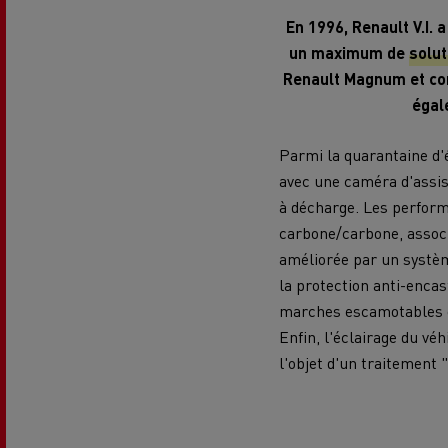
Le Camion Reconditionné en usine
Tra
En 1996, Renault V.I. 
pour une pleine exploitation
R
un maximum de
solut
Secours et incendie
Renault Magnum et com
égal
Garanties constructeur Renault Trucks
Accessoire
Comment relever les contraintes
Avan
d'accès en ville ?
cami
Parmi la quarantaine d'éq
avec une caméra d'assis
Découvrez nos accessoires
à décharge. Les perform
carbone/carbone, associ
améliorée par un systè
Garantie et assistance
la protection anti-encas
200 Camions Porteurs Occasion
Por
marches escamotables on
Enfin, l'éclairage du vé
l'objet d'un traitement 
Formation des conducteur routiers : L
The Good City