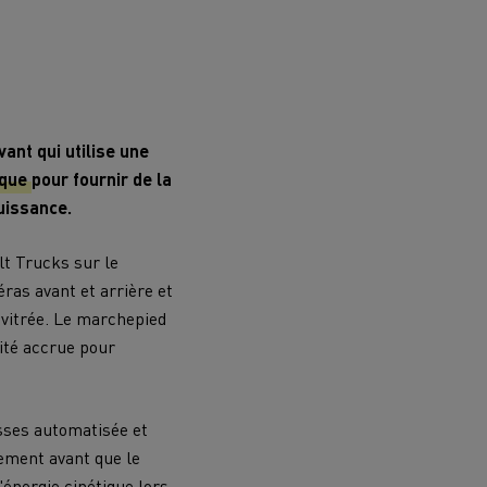
ant qui utilise une
ique
pour fournir de la
uissance.
lt Trucks sur le
ras avant et arrière et
e vitrée. Le marchepied
rité accrue pour
esses automatisée et
ement avant que le
énergie cinétique lors