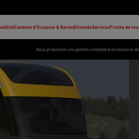
obilité
Camions d'Occasion & Reconditionnés
Services
Proche de vou
Nous proposons une gamme complète d'accessoires de q
Comment choisir son camion à énergie
Nos concessions
alternative ?
Réduction des émissions de CO2
de
L’occasion garantie
Nos experts
ult Trucks E-Tech T
Renault Trucks E-Tech C
Ren
par le constructeur
achètent votre
es
camion d’occasion
L'économie circulaire
ault Trucks Master Red Edition
Renault Trucks E-Tec