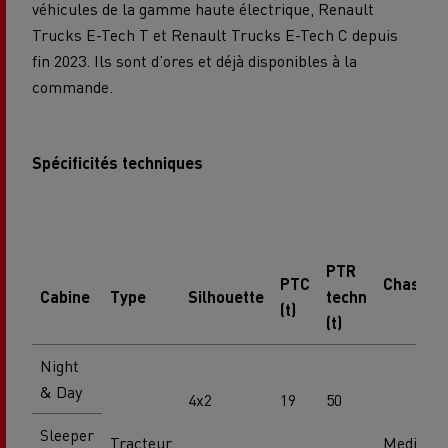
véhicules de la gamme haute électrique, Renault
Trucks E-Tech T et Renault Trucks E-Tech C depuis
fin 2023. Ils sont d’ores et déjà disponibles à la
commande.
Spécificités techniques
PTR
PTC
Chassis
Cabine
Type
Silhouette
techn
(t)
(t)
Night
& Day
4x2
19
50
Sleeper
Tracteur
Medium