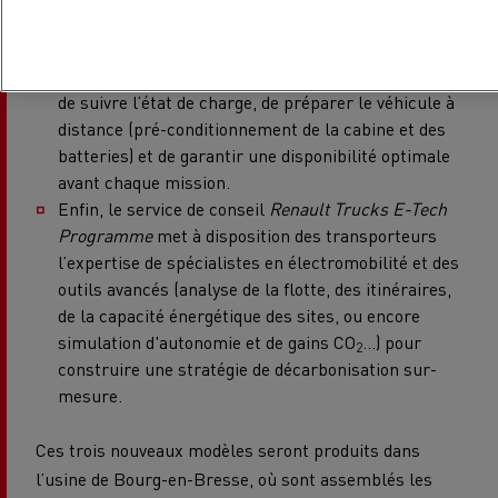
les experts Renault Trucks durant la première
année d’exploitation.
L’application
Driver App
permet aux conducteurs
de suivre l’état de charge, de préparer le véhicule à
distance (pré-conditionnement de la cabine et des
batteries) et de garantir une disponibilité optimale
avant chaque mission.
Enfin, le service de conseil
Renault Trucks E-Tech
Programme
met à disposition des transporteurs
l’expertise de spécialistes en électromobilité et des
outils avancés (analyse de la flotte, des itinéraires,
de la capacité énergétique des sites, ou encore
simulation d'autonomie et de gains CO
...) pour
2
construire une stratégie de décarbonisation sur-
mesure.
Ces trois nouveaux modèles seront produits dans
l’usine de Bourg-en-Bresse, où sont assemblés les