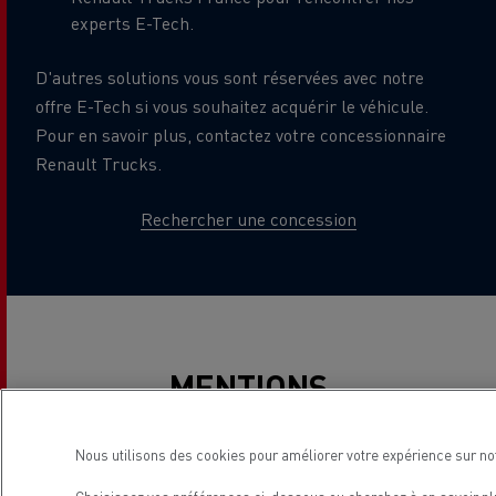
experts E-Tech.
D'autres solutions vous sont réservées avec notre
offre E-Tech si vous souhaitez acquérir le véhicule.
Pour en savoir plus, contactez votre concessionnaire
Renault Trucks.
Rechercher une concession
MENTIONS
LÉGALES
Nous utilisons des cookies pour améliorer votre expérience sur no