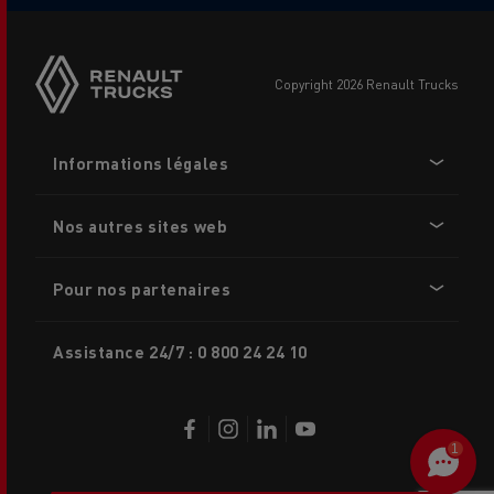
Side
sticky
buttons
copyright 2026 Renault Trucks
Footer
Informations légales
menu
Nos autres sites web
Pour nos partenaires
Assistance 24/7 : 0 800 24 24 10
1