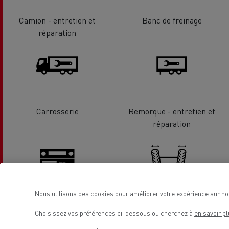
Camion - entretien et
Banc de freinage
réparation
Carrosserie
Remorque - entretien et
réparation
Nous utilisons des cookies pour améliorer votre expérience sur no
Tachygraphe
Parallelisme
Choisissez vos préférences ci-dessous ou cherchez à
en savoir pl