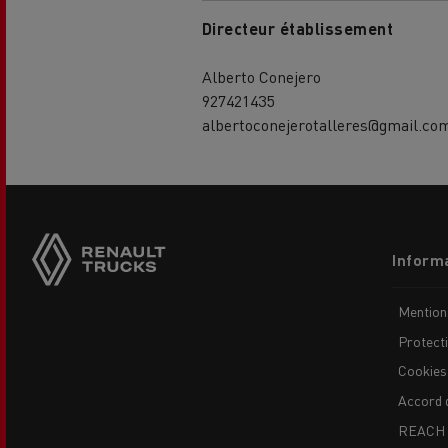
Directeur établissement
Alberto Conejero
927421435
albertoconejerotalleres@gmail.co
Side
USED TRUCKS BY RENAULT
CA
TRUCKS
sticky
buttons
Footer
Informa
menu
Mention
Protect
Cookies
Accord 
REACH