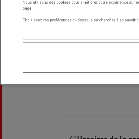
Nous utilisons des cookies pour améliorer votre expérience sur n
Le Camion Reconditionné en usine
Tra
page.
pour une pleine exploitation
R
Choisissez vos préférences ci-dessous ou cherchez à
en savoir p
Secours et incendie
Garanties constructeur Renault Trucks
Accessoire
Comment relever les contraintes
Avan
d'accès en ville ?
cami
Découvrez nos accessoires
Garantie et assistance
200 Camions Porteurs Occasion
Por
Formation des conducteur routiers : L
The Good City
Horaires de la co