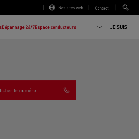
Nos sites web
Contact
JE SUIS
s
Dépannage 24/7
Espace conducteurs
La production d'électricité est-elle
Découvrez les offres de
camions et
importante ?
ficher le numéro
d'utilitaires d'occasion
, l'occasion par
Renault Trucks !
Réduire la consommation de vos camions
L'un des plus
larges choix
de modèles de
ault Trucks E-Tech D
Renault Trucks E-Tech D
tracteurs, porteurs et utilitaires d'occasion
Quelles énergies pour alimenter un camion
Wide
en Europe.
?
h Master