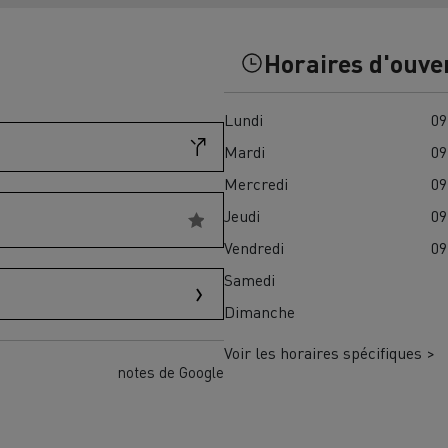
Financez
Assurez
Horaires d'ouve
Lundi
09
ult Trucks E-Tech D
Wide LEC
Mardi
09
Mercredi
09
Jeudi
09
nault Trucks Trafic Ultimate
Vendredi
09
Espace candidature
Pourquoi choisir Renau
Samedi
France ?
Dimanche
enault Trucks T
Renault Trucks T High
 la mobilité électrique
Voir les horaires spécifiques >
sereinement
notes de Google
VUL pour la construction
Camion Reconditionné en usine
pour une pleine exploitation
VUL pour la livraison