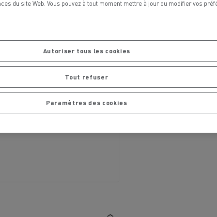
ces du site Web. Vous pouvez à tout moment mettre à jour ou modifier vos préf
chantier
T 01 RACING EVO Edition spéciale
sine
reconditionnée 01 customized
inissement
Entretien de la voirie
Autoriser tous les cookies
soires - Sécurité
Accessoires -
Optimisation
Tout refuser
Paramètres des cookies
t
Transcal