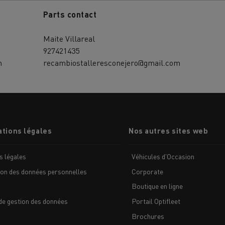
Parts contact
Maite Villareal
927421435
m
recambiostalleresconejero@gmail.com
MION POIDS LOURD OCCASION
tions légales
Nos autres sites web
s légales
Véhicules d'Occasion
ion des données personnelles
Corporate
Boutique en ligne
de gestion des données
Portail Optifleet
Brochures