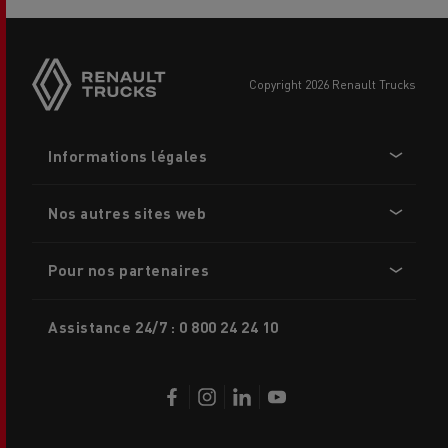
Side
sticky
buttons
copyright 2026 Renault Trucks
Footer
Informations légales
menu
Nos autres sites web
Pour nos partenaires
Assistance 24/7 : 0 800 24 24 10