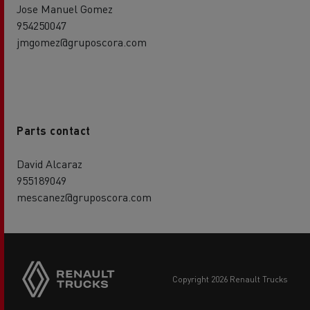
Jose Manuel Gomez
954250047
jmgomez@gruposcora.com
Parts contact
David Alcaraz
955189049
mescanez@gruposcora.com
Side
sticky
buttons
copyright 2026 Renault Trucks