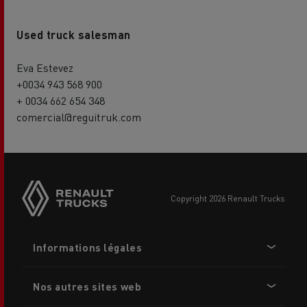
Used truck salesman
Eva Estevez
+0034 943 568 900
+ 0034 662 654 348
comercial@reguitruk.com
Side
sticky
buttons
copyright 2026 Renault Trucks
Footer
Informations légales
menu
Nos autres sites web