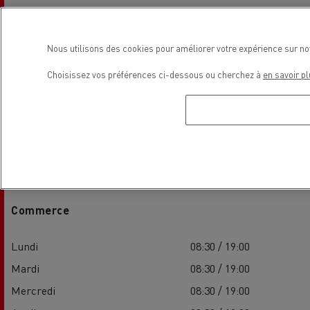
Nous utilisons des cookies pour améliorer votre expérience sur no
Choisissez vos préférences ci-dessous ou cherchez à
en savoir pl
Horaires de la concession
Commerce
Lundi
08:30 / 19:00
Mardi
08:30 / 19:00
Mercredi
08:30 / 19:00