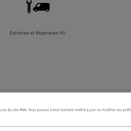
chantier
T 01 RACING EVO Edition spéciale
sine
reconditionnée 01 customized
inissement
Entretien de la voirie
Entretien et Réparation VU
soires - Sécurité
Accessoires -
Optimisation
ces du site Web. Vous pouvez à tout moment mettre à jour ou modifier vos préf
t
Transcal