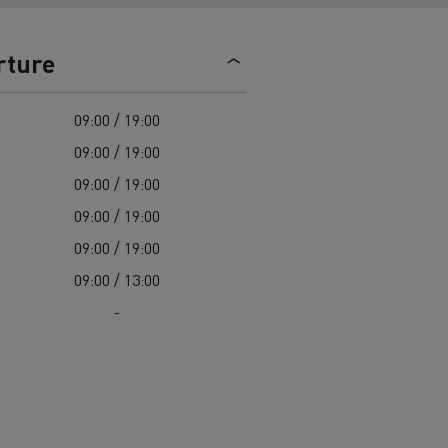
> Découvrir nos offres
Louez
rture
09:00 / 19:00
09:00 / 19:00
09:00 / 19:00
09:00 / 19:00
09:00 / 19:00
lt Trucks
Carrières chez Renault Trucks
09:00 / 13:00
France (siège)
-
Renault Trucks K
Renault Trucks C
VUL adapté aux entreprises du secteur
alimentaire
VUL un outil de travail bien conçu