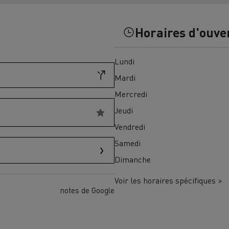
Financez
Assurez
Horaires d'ouve
Lundi
ult Trucks E-Tech D
Wide LEC
Mardi
Mercredi
Jeudi
nault Trucks Trafic Ultimate
Vendredi
Espace candidature
Pourquoi choisir Renau
Samedi
France ?
Dimanche
enault Trucks T
Renault Trucks T High
 la mobilité électrique
Voir les horaires spécifiques >
sereinement
notes de Google
VUL pour la construction
Camion Reconditionné en usine
pour une pleine exploitation
VUL pour la livraison