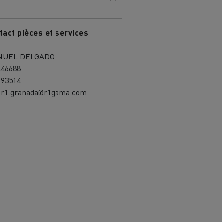
tact pièces et services
NUEL DELGADO
446688
293514
ler1.granada@r1gama.com