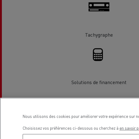
Le Camion Reconditionné en usine
Tra
pour une pleine exploitation
R
Secours et incendie
Tachygraphe
Garanties constructeur Renault Trucks
Accessoire
Comment relever les contraintes
Avan
d'accès en ville ?
cami
Découvrez nos accessoires
Solutions de financement
Garantie et assistance
200 Camions Porteurs Occasion
Por
Localisation
Nous utilisons des cookies pour améliorer votre expérience sur n
Formation des conducteur routiers : L
The Good City
Choisissez vos préférences ci-dessous ou cherchez à
en savoir p