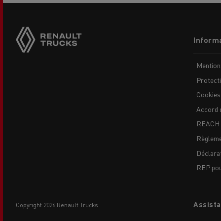
Side
sticky
buttons
Footer
Informa
menu
Mention
Protect
Cookies
Accord 
REACH
Règleme
Déclarat
REP pour
Assista
copyright 2026 Renault Trucks