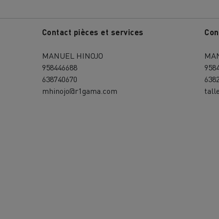
Contact pièces et services
Con
MANUEL HINOJO
MA
958446688
958
638740670
638
mhinojo@r1gama.com
tal