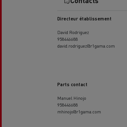
Contacts
Directeur établissement
David Rodriguez
958446688
david.rodriguez@r1gama.com
Parts contact
Manuel Hinojo
958446688
mhinojo@r1gama.com