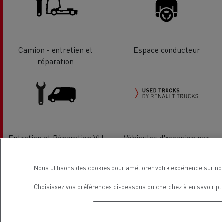
Camion - entretien et
Espace conducteur
réparation
Entretien et Réparation VU
Véhicules d'occasion par
Renault Trucks
Nous utilisons des cookies pour améliorer votre expérience sur no
Localisation
Choisissez vos préférences ci-dessous ou cherchez à
en savoir pl