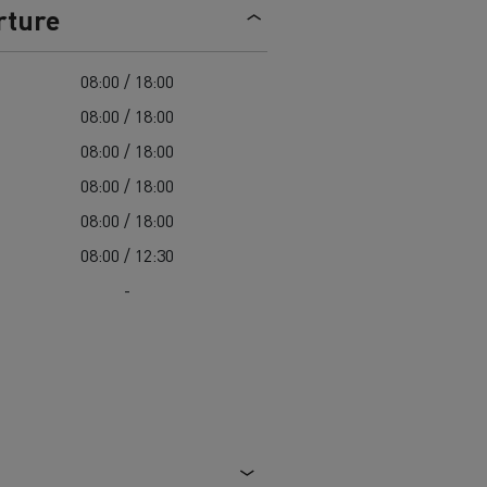
> Découvrir nos offres
rture
Louez
08:00 / 18:00
08:00 / 18:00
08:00 / 18:00
08:00 / 18:00
08:00 / 18:00
08:00 / 12:30
-
lt Trucks
Carrières chez Renault Trucks
France (siège)
Renault Trucks K
Renault Trucks C
VUL adapté aux entreprises du secteur
alimentaire
VUL un outil de travail bien conçu