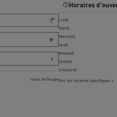
Horaires d'ouve
Financez
Assurez
Lundi
Mardi
ult Trucks E-Tech D
Mercredi
Wide LEC
Jeudi
Vendredi
Samedi
nault Trucks Trafic Ultimate
Dimanche
Espace candidature
Pourquoi choisir Renau
France ?
notes de Google
Voir les horaires spécifiques >
enault Trucks T
Renault Trucks T High
 la mobilité électrique
sereinement
VUL pour la construction
Camion Reconditionné en usine
pour une pleine exploitation
VUL pour la livraison