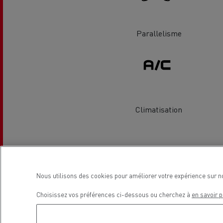
Le Camion Reconditionné en usine
Tra
pour une pleine exploitation
R
Parallelisme
Secours et incendie
Garanties constructeur Renault Trucks
Accessoire
Comment relever les contraintes
Avan
d'accès en ville ?
cami
Découvrez nos accessoires
Climatisation
Garantie et assistance
Localisation
200 Camions Porteurs Occasion
Por
Nous utilisons des cookies pour améliorer votre expérience sur n
Formation des conducteur routiers : L
The Good City
Choisissez vos préférences ci-dessous ou cherchez à
en savoir p