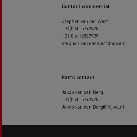
Contact commercial
Stephan van der Werf
+31(0)50-5792928
+31(0)6-16807939
stephan.van.der.werf@nijwa.nl
Parts contact
Jakob van den Berg
+31(0)50-5792928
Jakob.van.den.Berg@Nijwa.nl
Side
sticky