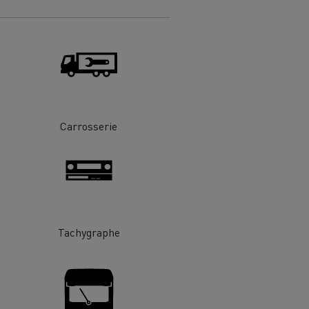
Renault Trucks van : votre allié au
quotidien
Optimiser la livraison
 HIGH SELECTION La
Tracteur T 480 B100
Offre Renault Trucks 360° 100% électrique
Carrosserie
référence confort,
Occasion
garantie 12 mois
handises
Transport citernier
Prix d'un camion électrique
Quel est l'impact des batteries pour
l'environnement
ifique
Tachygraphe
Une collecte efficace des déchets
tériaux