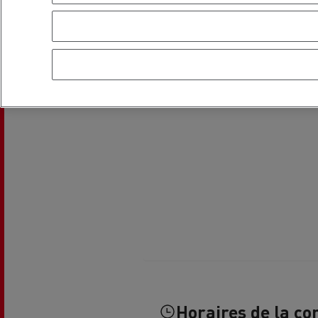
L'occasion reconditionnée à saisir
NOS CENTRES CAMION OCCASION
Horaires de la co