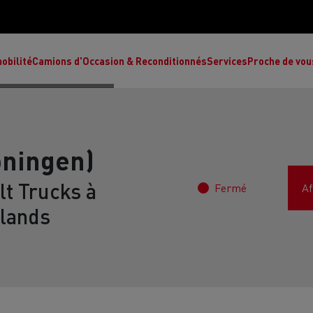
obilité
Camions d'Occasion & Reconditionnés
Services
Proche de vou
oningen)
t Trucks à
Fermé
Af
Comment choisir son camion à énergie
Nos concessions
alternative ?
lands
Réduction des émissions de CO2
de
L’occasion garantie
Nos experts
ult Trucks E-Tech T
Renault Trucks E-Tech C
Ren
par le constructeur
achètent votre
es
camion d’occasion
L'économie circulaire
ault Trucks Master Red Edition
Renault Trucks E-Tec