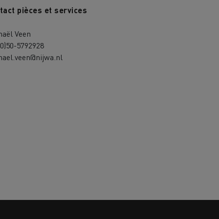
tact pièces et services
haël Veen
(0)50-5792928
hael.veen@nijwa.nl