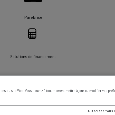
chantier
T 01 RACING EVO Edition spéciale
sine
reconditionnée 01 customized
Parebrise
inissement
Entretien de la voirie
soires - Sécurité
Accessoires -
Optimisation
Solutions de financement
ces du site Web. Vous pouvez à tout moment mettre à jour ou modifier vos préf
t
Transcal
Autoriser tous 