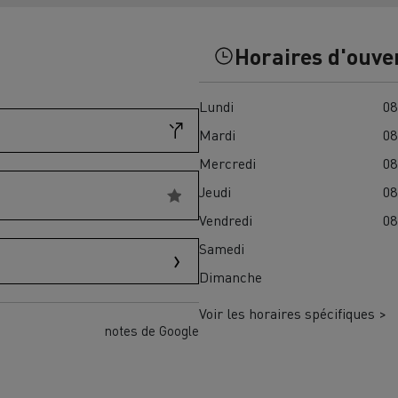
Financez
Assurez
Horaires d'ouve
Lundi
08
ult Trucks E-Tech D
Wide LEC
Mardi
08
Mercredi
08
Jeudi
08
nault Trucks Trafic Ultimate
Vendredi
08
Espace candidature
Pourquoi choisir Renau
Samedi
France ?
Dimanche
enault Trucks T
Renault Trucks T High
 la mobilité électrique
Voir les horaires spécifiques >
sereinement
notes de Google
VUL pour la construction
Camion Reconditionné en usine
pour une pleine exploitation
VUL pour la livraison