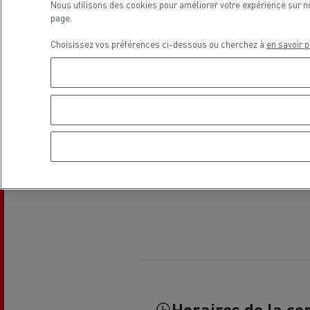
Nous utilisons des cookies pour améliorer votre expérience sur n
Le Camion Reconditionné en usine
Tra
page.
pour une pleine exploitation
R
Choisissez vos préférences ci-dessous ou cherchez à
en savoir p
Secours et incendie
Garanties constructeur Renault Trucks
Accessoire
Comment relever les contraintes
Avan
d'accès en ville ?
cami
Découvrez nos accessoires
Garantie et assistance
200 Camions Porteurs Occasion
Por
Formation des conducteur routiers : L
The Good City
Horaires de la co