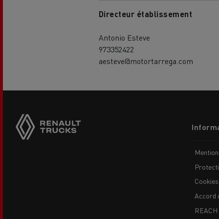
Directeur établissement
Antonio Esteve
973352422
aesteve@motortarrega.com
Side
USED TRUCKS BY RENAULT
CA
TRUCKS
sticky
buttons
Footer
Informa
menu
Mention
Protect
Cookies
Accord 
REACH