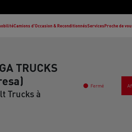
obilité
Camions d'Occasion & Reconditionnés
Services
Proche de vou
GA TRUCKS
resa)
Comment choisir son camion à énergie
Nos concessions
alternative ?
Fermé
Af
t Trucks à
Réduction des émissions de CO2
de
L’occasion garantie
Nos experts
ult Trucks E-Tech T
Renault Trucks E-Tech C
Ren
par le constructeur
achètent votre
es
camion d’occasion
L'économie circulaire
ault Trucks Master Red Edition
Renault Trucks E-Tec