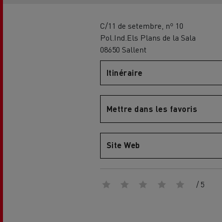
Renault Trucks E-Tech Programme
TCO
C/11 de setembre, nº 10
Pol.Ind.Els Plans de la Sala
08650 Sallent
Rena
Itinéraire
Mettre dans les favoris
Renault Trucks Trafic Red EDITION
Re
Qui sommes-nous ?
Site Web
Pièces détachées REMAN
R
Guide complet pour la recharge des
Passer à
camions électriques
/ 5
Découvrez notre gamme diesel
L'économie circulaire par Renault
Le 
Trucks