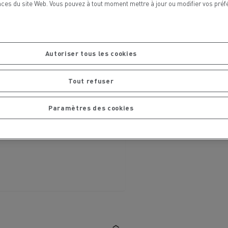
ces du site Web. Vous pouvez à tout moment mettre à jour ou modifier vos préf
chantier
T 01 RACING EVO Edition spéciale
sine
reconditionnée 01 customized
inissement
Entretien de la voirie
Autoriser tous les cookies
soires - Sécurité
Accessoires -
Optimisation
Tout refuser
Paramètres des cookies
t
Transcal