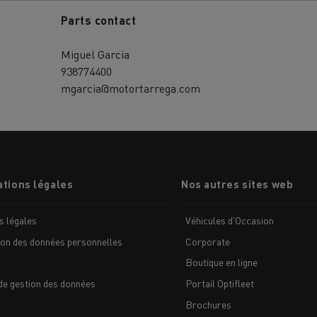
Parts contact
Miguel Garcia
938774400
mgarcia@motortarrega.com
MION POIDS LOURD OCCASION
tions légales
Nos autres sites web
s légales
Véhicules d'Occasion
ion des données personnelles
Corporate
Boutique en ligne
de gestion des données
Portail Optifleet
Brochures