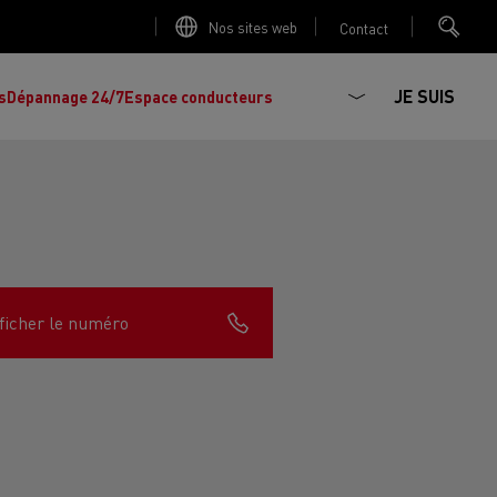
Nos sites web
Contact
JE SUIS
s
Dépannage 24/7
Espace conducteurs
La production d'électricité est-elle
Découvrez les offres de
camions et
importante ?
ficher le numéro
d'utilitaires d'occasion
, l'occasion par
Renault Trucks !
Réduire la consommation de vos camions
L'un des plus
larges choix
de modèles de
ault Trucks E-Tech D
Renault Trucks E-Tech D
tracteurs, porteurs et utilitaires d'occasion
Quelles énergies pour alimenter un camion
Wide
en Europe.
?
h Master